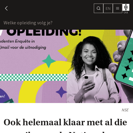
EN
search
chevron-left
menu
Welke opleiding volg je?
toon
NSE
Ook helemaal klaar met al die