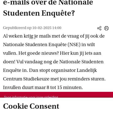
e-mails over de Nationale
Studenten Enquête?
Gepubliceerd op
10-02-2025 14:00
share
print
Al weken krijg je mails met de vraag of jij ook de
Nationale Studenten Enquête (NSE) in wilt
vullen. Het goede nieuws? Hier kun jij iets aan
doen! Vul vandaag nog de Nationale Studenten
Enquête in. Dan stopt organisator Landelijk
Centrum Studiekeuze met jou reminders sturen.
Invullen duurt maar 8 tot 15 minuten.
Toon informatie voor opleiding:
Toon informatie voor jouw opleiding
Welke opleiding volg je?
Cookie Consent
toon 
of