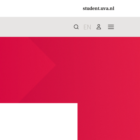
student.uva.nl
EN
Zoek
search
user
menu