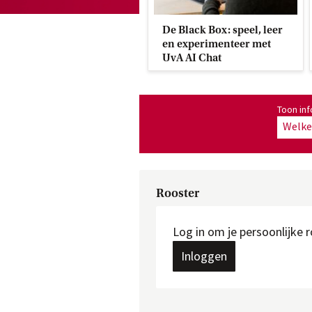
De Black Box: speel, leer
en experimenteer met
UvA AI Chat
Toon informatie voor opleiding:
Toon inf
Welke 
Rooster
Log in om je persoonlijke r
Inloggen