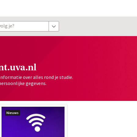
olg je?
toon opties
t.uva.nl
informatie over alles rond je studie.
persoonlijke gegevens.
Nieuws