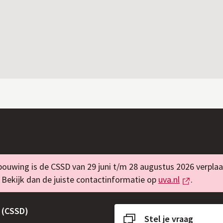
ouwing is de CSSD van 29 juni t/m 28 augustus 2026 verplaa
Externe l
Bekijk dan de juiste contactinformatie op
uva.nl
.
 (CSSD)
Stel je vraag