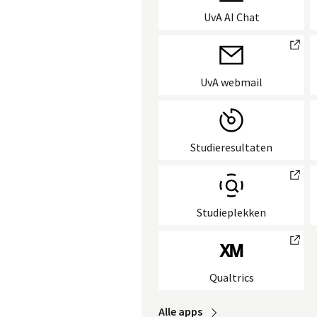
UvA AI Chat
external link
UvA webmail
Studieresultaten
external link
Studieplekken
external link
Qualtrics
Alle
 apps