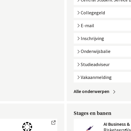
Collegegeld
E-mail
Inschrijving
Onderwijsbalie
Studieadviseur
Vakaanmelding
Alle
 onderwerpen
Stages en banen
external link
AI Business &
Risketeers
Va