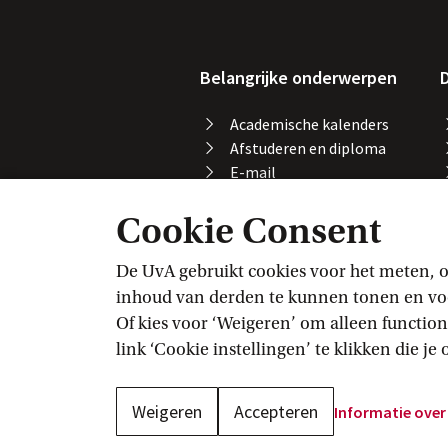
Belangrijke onderwerpen
D
Academische kalenders
Afstuderen en diploma
E-mail
Printen, kopiëren en
Cookie Consent
scannen
Studeren in het buitenland
Vakaanmelding
De UvA gebruikt cookies voor het meten, o
VPN
inhoud van derden te kunnen tonen en voor
Wifi
Of kies voor ‘Weigeren’ om alleen function
link ‘Cookie instellingen’ te klikken die j
Weigeren
Accepteren
Informatie over
Copyright UvA
2026
Over deze
 site
Privacy statement
 UvA
Cookie-inste