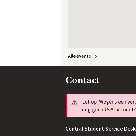
Alle
 events
Contact
Info
Let op: Wegens een verb
nog geen UvA-account? 
Central Student Service Desk