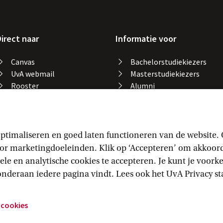
irect naar
Informatie voor
Canvas
Bachelorstudiekiezers
UvA webmail
Masterstudiekiezers
Rooster
Alumni
Studiegids
Medewerkers
Catalogus bibliotheek
Studieplek zoeken
Gevonden voorwerpen
ptimaliseren en goed laten functioneren van de website.
Studieresultaten
 marketingdoeleinden. Klik op ‘Accepteren’ om akkoord t
Vakaanmelding
ele en analytische cookies te accepteren. Je kunt je voor
e onderaan iedere pagina vindt. Lees ook het
UvA Privacy
 s
 cookies
llingen