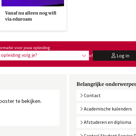
Vanaf nu alleen nog wifi
via eduroam
ormatie voor jouw opleiding
opleiding volg je?
Log in
of
toon opties
user
Belangrijke onderwerpe
Contact
ooster te bekijken.
Academische kalenders
Afstuderen en diploma
Central Student Service 