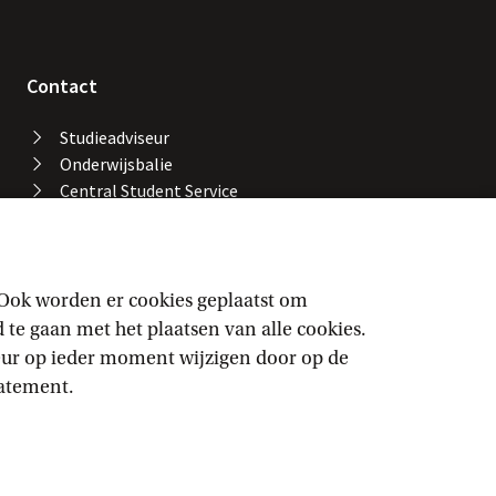
Contact
Studieadviseur
Onderwijsbalie
Central Student Service
Desk
Bibliotheek UvA
Servicedesk ICT Services
Facility Services
 Ook worden er cookies geplaatst om
Locaties en gebouwen
e gaan met het plaatsen van alle cookies.
UvA-alarmnummer
keur op ieder moment wijzigen door op de
Vertrouwenspersonen
tatement.
Volg de UvA op sociale media