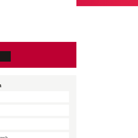
n
Desk