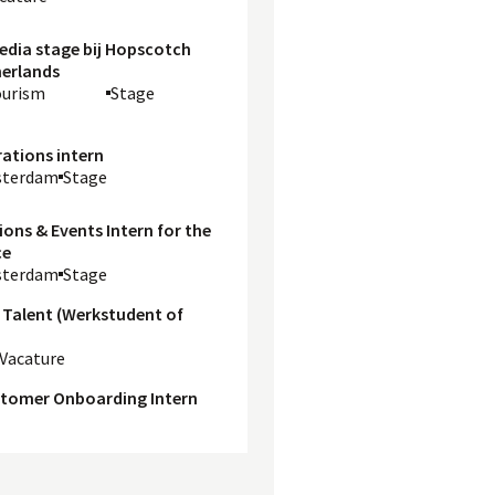
edia stage bij Hopscotch
erlands
ourism
Stage
ations intern
sterdam
Stage
ns & Events Intern for the
ce
sterdam
Stage
Talent (Werkstudent of
Vacature
stomer Onboarding Intern