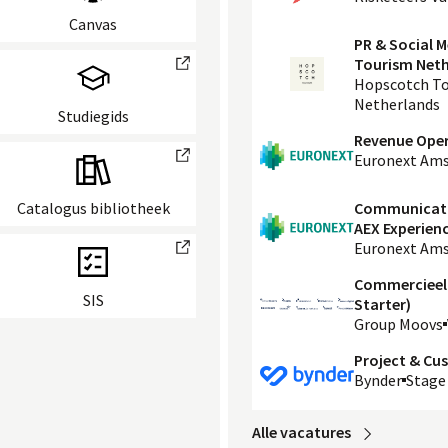
Canvas
PR & Social M
Tourism Neth
external link
Hopscotch T
Netherlands
Studiegids
Revenue Oper
external link
Euronext Am
Catalogus bibliotheek
Communicatio
AEX Experien
Euronext Am
external link
Commercieel 
SIS
Starter)
Group Moovs
Project & Cu
Bynder
Stage
Alle
 vacatures