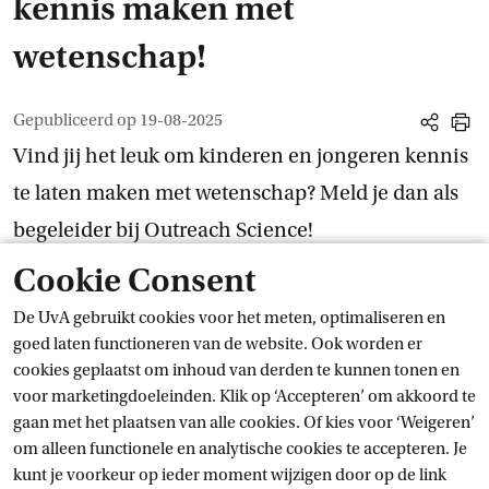
kennis maken met
wetenschap!
Gepubliceerd op
19-08-2025
share
print
Vind jij het leuk om kinderen en jongeren kennis
te laten maken met wetenschap? Meld je dan als
begeleider bij Outreach Science!
Cookie Consent
Toon informatie voor opleiding:
Toon informatie voor jouw opleiding
Welke opleiding volg je?
toon 
De UvA gebruikt cookies voor het meten, optimaliseren en
of
goed laten functioneren van de website. Ook worden er
Log in
user
cookies geplaatst om inhoud van derden te kunnen tonen en
voor marketingdoeleinden. Klik op ‘Accepteren’ om akkoord te
gaan met het plaatsen van alle cookies. Of kies voor ‘Weigeren’
Je gaat met materialen naar een school toe om daar een
om alleen functionele en analytische cookies te accepteren. Je
activiteit te geven, begeleidt activiteiten op Science Park en
kunt je voorkeur op ieder moment wijzigen door op de link
helpt mee bij evenementen. We hebben onder andere lessen