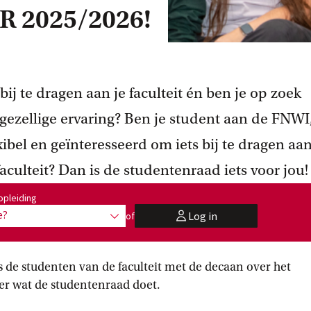
SR 2025/2026!
 bij te dragen aan je faculteit én ben je op zoek
gezellige ervaring? Ben je student aan de FNWI
xibel en geïnteresseerd om iets bij te dragen aa
aculteit? Dan is de studentenraad iets voor jou!
:
opleiding
e?
Log in
of
toon opties
user
s de studenten van de faculteit met de decaan over het
er wat de studentenraad doet.