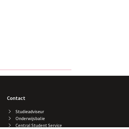
,
terne link
Contact
Studieadviseur
Onderwijsbalie
Central Student Service