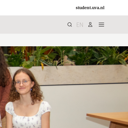
student.uva.nl
EN
Zoek
search
user
menu