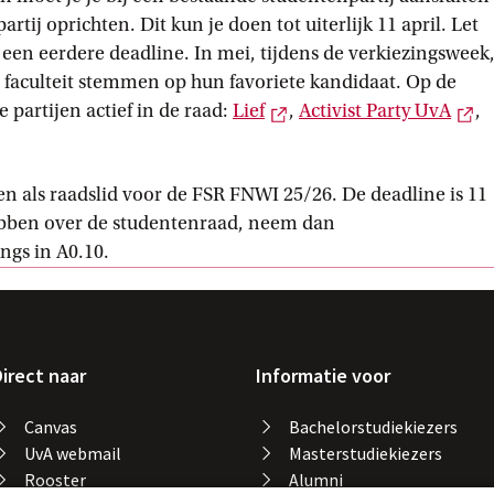
tij oprichten. Dit kun je doen tot uiterlijk 11 april. Let
een eerdere deadline. In mei, tijdens de verkiezingsweek
 faculteit stemmen op hun favoriete kandidaat. Op de
Externe link
Ex
partijen actief in de raad:
Lief
,
Activist Party
 UvA
,
rne link
en als raadslid voor de FSR FNWI 25/26. De deadline is 11
ebben over de studentenraad, neem dan
ngs in A0.10.
irect naar
Informatie voor
Canvas
Bachelorstudiekiezers
UvA webmail
Masterstudiekiezers
Rooster
Alumni