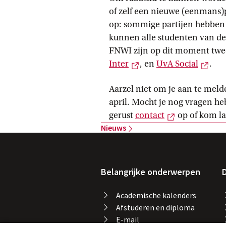
of zelf een nieuwe (eenmans)par
op: sommige partijen hebben 
kunnen alle studenten van de
FNWI zijn op dit moment twee 
Externe link
Exte
Inter
, en
UvA
 Social
.
Aarzel niet om je aan te meld
april. Mocht je nog vragen h
Externe link
gerust
contact
op of kom la
Nieuws
Belangrijke onderwerpen
D
Academische kalenders
Afstuderen en diploma
E-mail