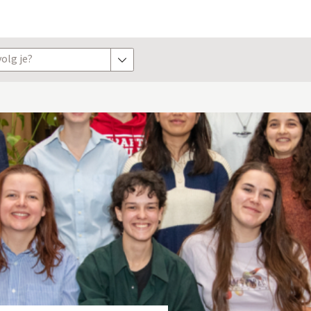
olg je?
toon opties