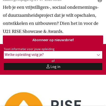
print
Heb je een vrijwilligers-, sociaal ondernemings-
of duurzaamheidsproject dat je wilt opschalen,
ontwikkelen en uitbouwen? Dien het in voor de
U21 RISE Showcase & Awards.
Abonneer op
 nieuwsbrief
Toon informatie voor opleiding:
Toon informatie voor jouw opleiding
Welke opleiding volg je?
toon 
of
Log in
user