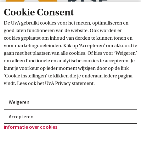
Cookie Consent
De UvA gebruikt cookies voor het meten, optimaliseren en
goed laten functioneren van de website. Ook worden er
cookies geplaatst om inhoud van derden te kunnen tonen en
voor marketingdoeleinden. Klik op ‘Accepteren’ om akkoord te
gaan met het plaatsen van alle cookies. Of kies voor ‘Weigeren’
om alleen functionele en analytische cookies te accepteren. Je
kunt je voorkeur op ieder moment wijzigen door op de link
Er is meer informatie beschikbaar over dit onderwerp, maar
‘Cookie instellingen’ te klikken die je onderaan iedere pagina
alleen in het Engels. Klik daarom op de taalswitch rechtsboven
vindt. Lees ook het
UvA Privacy
 statement.
en lees verder.
Kijk ook bij
Weigeren
Externe link
U21 Sustainable
 Micro-internships
Accepteren
Externe link
U21 Global Citizens
 Programme
Informatie over
 cookies
Duurzaamheid