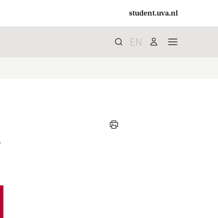
student.uva.nl
EN
Zoek
search
user
menu
print
.