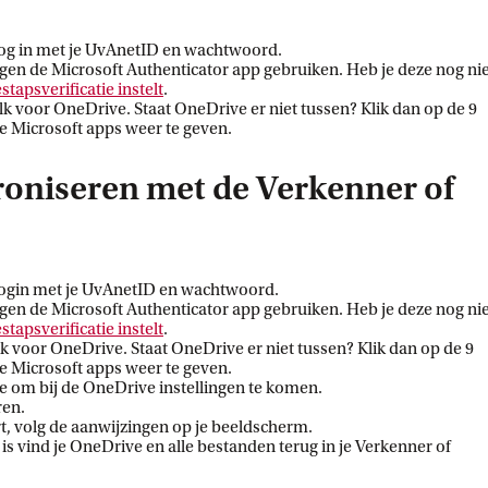
rne link
og in met je UvAnetID en wachtwoord.
ggen de Microsoft Authenticator app gebruiken. Heb je deze nog ni
stapsverificatie
 instelt
.
alk voor OneDrive. Staat OneDrive er niet tussen? Klik dan op de 9
le Microsoft apps weer te geven.
oniseren met de Verkenner of
rne link
ogin met je UvAnetID en wachtwoord.
ggen de Microsoft Authenticator app gebruiken. Heb je deze nog ni
stapsverificatie
 instelt
.
alk voor OneDrive. Staat OneDrive er niet tussen? Klik dan op de 9
le Microsoft apps weer te geven.
je om bij de OneDrive instellingen te komen.
ren.
t, volg de aanwijzingen op je beeldscherm.
s vind je OneDrive en alle bestanden terug in je Verkenner of