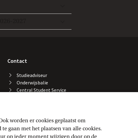
2026-2027
Contact
Studieadviseur
Onderwijsbalie
Central Student Service
Desk
Bibliotheek UvA
Servicedesk ICT Services
Facility Services
 Ook worden er cookies geplaatst om
Locaties en gebouwen
e gaan met het plaatsen van alle cookies.
UvA-alarmnummer
keur op ieder moment wijzigen door op de