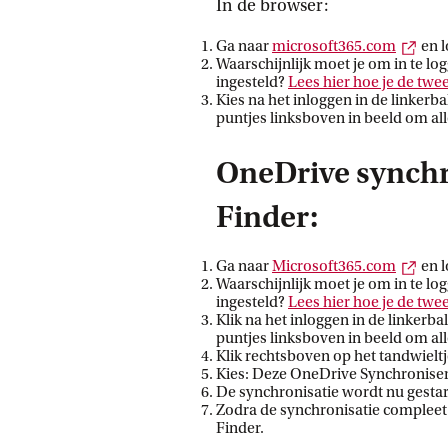
In de browser:
Exte
Ga naar
microsoft365.com
en l
Waarschijnlijk moet je om in te lo
ingesteld?
Lees hier hoe je de twee
Kies na het inloggen in de linkerb
puntjes linksboven in beeld om al
OneDrive synchr
Finder:
Exte
Ga naar
Microsoft365.com
en l
Waarschijnlijk moet je om in te lo
ingesteld?
Lees hier hoe je de twee
Klik na het inloggen in de linkerb
puntjes linksboven in beeld om al
Klik rechtsboven op het tandwielt
Kies: Deze OneDrive Synchronise
De synchronisatie wordt nu gestar
Zodra de synchronisatie compleet i
Finder.