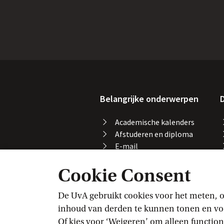
Belangrijke onderwerpen
D
Academische kalenders
Afstuderen en diploma
E-mail
Printen, kopiëren en
Cookie Consent
scannen
Studeren in het buitenland
Vakaanmelding
De UvA gebruikt cookies voor het meten, o
VPN
inhoud van derden te kunnen tonen en voor
Wifi
Of kies voor ‘Weigeren’ om alleen function