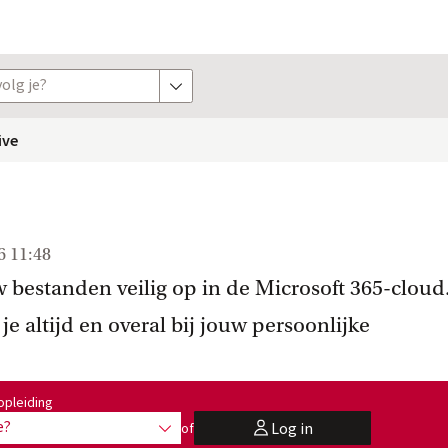
olg je?
toon opties
ive
6 11:48
 bestanden veilig op in de Microsoft 365-cloud
e altijd en overal bij jouw persoonlijke
:
opleiding
e?
Log in
of
toon opties
user