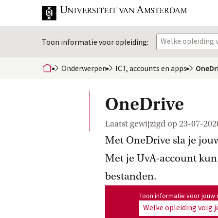
Welke opleiding v
Toon informatie voor opleiding:
Onderwerpen
ICT, accounts en
 apps
OneDr
home
OneDrive
Laatst gewijzigd op
23-07-202
Met OneDrive sla je jouw
Met je UvA-account kun j
bestanden.
Toon informatie voor opleiding
Toon informatie voor jouw 
Welke opleiding volg j