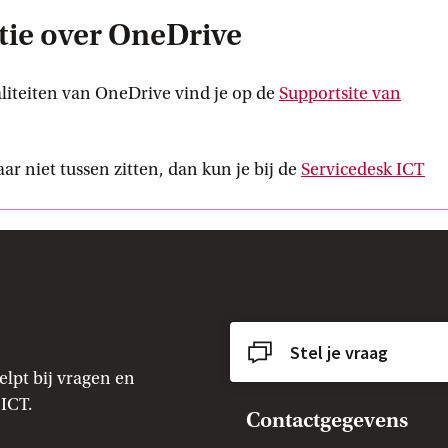
tie over OneDrive
aliteiten van OneDrive vind je op de
Supportsite van
r niet tussen zitten, dan kun je bij de
Servicedesk ICT
Stel je vraag
elpt bij vragen en
ICT.
Contactgegevens