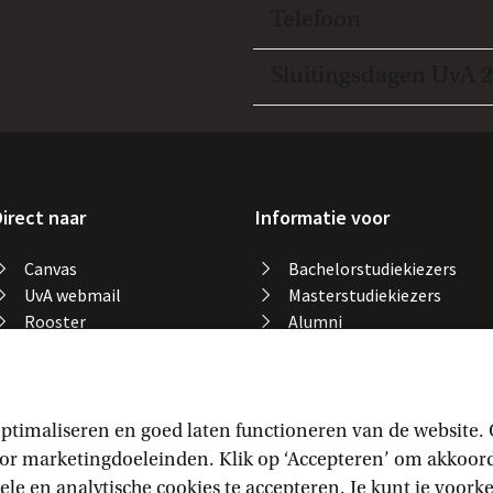
Open en sluit item
Telefoon
Open en sluit item
Sluitingsdagen UvA 
irect naar
Informatie voor
Canvas
Bachelorstudiekiezers
UvA webmail
Masterstudiekiezers
Rooster
Alumni
Studiegids
Medewerkers
Catalogus bibliotheek
Studieplek zoeken
Gevonden voorwerpen
ptimaliseren en goed laten functioneren van de website.
Studieresultaten
 marketingdoeleinden. Klik op ‘Accepteren’ om akkoord t
Vakaanmelding
ele en analytische cookies te accepteren. Je kunt je voor