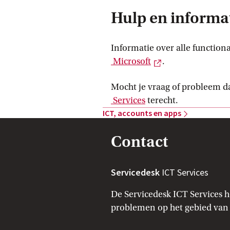
Hulp en informa
Informatie over alle function
Externe link
 Microsoft
.
Mocht je vraag of probleem daa
 Services
terecht.
ICT, accounts en
 apps
Contact
Servicedesk
ICT Services
De Servicedesk ICT Services h
problemen op het gebied van 