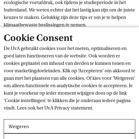
ecologische voetafdruk, ook tijdens je studieperiode in het
buitenland. We weten echter dat het lastig kan zijn om de juiste
keuzes te maken. Gelukkig zijn deze tips er om je te helpen
klimaatbewuste beslissingen te nemen.
Open en sluit item
Cookie Consent
Zaken om te overwegen bij het plannen van je reis
De UvA gebruikt cookies voor het meten, optimaliseren en
Open en sluit item
Waarom de trein nemen?
goed laten functioneren van de website. Ook worden er
cookies geplaatst om inhoud van derden te kunnen tonen en
Open en sluit item
Financiering van je reis: Erasmus+ Green Travel
voor marketingdoeleinden. Klik op ‘Accepteren’ om akkoord te
Top-up-beurs
gaan met het plaatsen van alle cookies. Of kies voor ‘Weigeren’
om alleen functionele en analytische cookies te accepteren. Je
Open en sluit item
Eenmaal daar: een duurzaam verblijf
kunt je voorkeur op ieder moment wijzigen door op de link
‘Cookie instellingen’ te klikken die je onderaan iedere pagina
Open en sluit item
Wat als ik buiten Europa studeer?
vindt. Lees ook het
UvA Privacy
 statement.
Kijk ook bij
Weigeren
Duurzaamheid