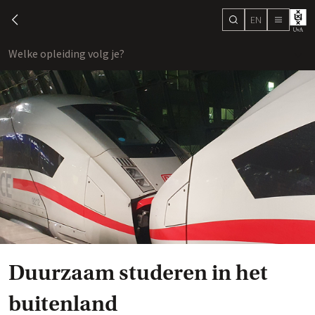
EN
search
chevron-left
menu
Welke opleiding volg je?
toon
Duurzaam studeren in het
buitenland