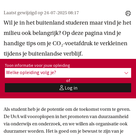
Laatst gewijzigd op
24-07-2025 08:17
print
Wil je in het buitenland studeren maar vind je het
milieu ook belangrijk? Op deze pagina vind je
handige tips om je CO₂-voetafdruk te verkleinen
tijdens je buitenlandse verblijf.
Toon informatie voor opleiding:
Toon informatie voor jouw opleiding
Welke opleiding volg je?
toon 
of
Log in
user
Als student heb je de potentie om de toekomst vorm te geven.
De UvA wil vooroplopen in het promoten van duurzaamheid
via onderwijs en onderzoek, en we willen als organisatie ook
duurzamer worden. Het is goed om je bewust te zijn van je