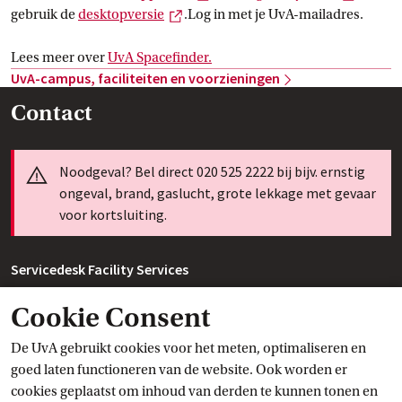
Externe link
gebruik de
desktopversie
.Log in met je UvA-mailadres.
Lees meer over
UvA
 Spacefinder.
UvA-campus, faciliteiten en
 voorzieningen
Contact
Info
Noodgeval? Bel direct 020 525 2222 bij bijv. ernstig
ongeval, brand, gaslucht, grote lekkage met gevaar
voor kortsluiting.
Servicedesk Facility Services
Facility Services regelt verschillende voorzieningen op de
Cookie Consent
campus. Je kunt er bijvoorbeeld terecht voor vragen over de
De UvA gebruikt cookies voor het meten, optimaliseren en
collegekaart, informatie over het reserveren van ruimtes (let
goed laten functioneren van de website. Ook worden er
op: Servicedesk-FS kan geen ruimtes reserveren) of facilitaire
cookies geplaatst om inhoud van derden te kunnen tonen en
zaken rondom evenementen.