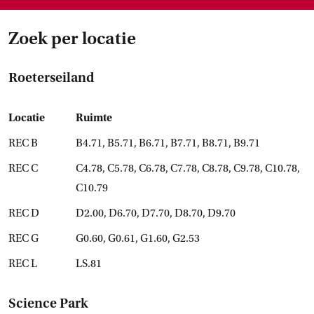
Zoek per locatie
Roeterseiland
Locatie
Ruimte
REC B
B4.71, B5.71, B6.71, B7.71, B8.71, B9.71
REC C
C4.78, C5.78, C6.78, C7.78, C8.78, C9.78, C10.78,
C10.79
REC D
D2.00, D6.70, D7.70, D8.70, D9.70
REC G
G0.60, G0.61, G1.60, G2.53
REC L
LS.81
Science Park