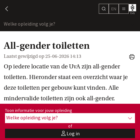
EN
search
chevron-left
menu
Welke opleiding volg je?
toon
All-gender toiletten
Laatst gewijzigd op
25-06-2026 14:13
print
Op iedere locatie van de UvA zijn all-gender
toiletten. Hieronder staat een overzicht waar je
deze toiletten per gebouw kunt vinden. Alle
mindervalide toiletten zijn ook all-gender.
Toon informatie voor opleiding:
Toon informatie voor jouw opleiding
Welke opleiding volg je?
toon 
of
Log in
user