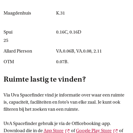
Maagdenhuis
K.31
Spui
0.16C, 0.16D
25
Allard Pierson
VA.0.06B, VA.0.08, 2.11
OTM
0.07B.
Ruimte lastig te vinden?
Via Uva Spacefinder vind je informatie over waar een ruimte
is, capaciteit, faciliteiten en foto’s van elke zaal. Je kunt ook
filteren bij het zoeken van een ruimte.
UvA Spacefinder gebruik je via de Officebooking-app.
Externe link
Externe
Download die in de
App
 Store
of
Google Play
 Store
of