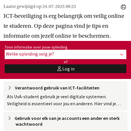
Laatst gewijzigd op
24-07-2025 08:25
print
ICT-beveiliging is erg belangrijk om veilig online
te studeren. Op deze pagina vind je tips en
informatie om jezelf online te beschermen.
Toon informatie voor opleiding:
Toon informatie voor jouw opleiding
Welke opleiding volg je?
toon 
of
Log in
user
Verantwoord gebruik van
 ICT-faciliteiten
Als UvA-student gebruik je veel digitale systemen.
Veiligheid is essentieel voor jou en anderen. Hier vind je
een samenvatting van regels, tips en tools om veilig
digitaal te studeren.
Gebruik voor elk van je accounts een ander en sterk
 wachtwoord