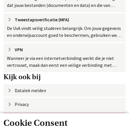
dat jouw bestanden (documenten en data) en die van
anderen veilig zijn.
Tweestapsverificatie
 (MFA)
De UvA vindt veilig studeren belangrijk. Om jouw gegevens
en onderwijsaccount goed te beschermen, gebruiken we
tweestapsverificatie.
VPN
Wanneer je via een internetverbinding werkt die je niet
vertrouwt, maak dan eerst een veilige verbinding met
eduVPN. EduVPN download je eenmalig op je laptop of
Kijk ook bij
telefoon.
Datalek
 melden
Privacy
ICT, accounts en
 apps
Cookie Consent
Contact