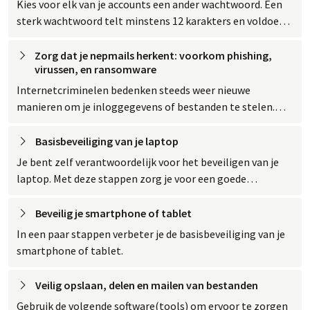
Kies voor elk van je accounts een ander wachtwoord. Een
sterk wachtwoord telt minstens 12 karakters en voldoet
ook aan andere eisen. Verander wachtwoorden jaarlijks,
gebruik ze niet opnieuw.
Zorg dat je nepmails herkent: voorkom phishing,
virussen, en
 ransomware
Internetcriminelen bedenken steeds weer nieuwe
manieren om je inloggegevens of bestanden te stelen.
Zorg dat je weet hoe je nepmails herkent en hoe je
controleert of een e-mail echt is.
Basisbeveiliging van je
 laptop
Je bent zelf verantwoordelijk voor het beveiligen van je
laptop. Met deze stappen zorg je voor een goede
beveiliging van je laptop.
Beveilig je smartphone of
 tablet
In een paar stappen verbeter je de basisbeveiliging van je
smartphone of tablet.
Veilig opslaan, delen en mailen van
 bestanden
Gebruik de volgende software(tools) om ervoor te zorgen