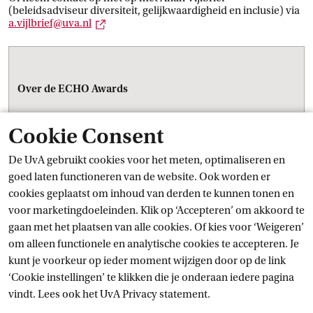
(beleidsadviseur diversiteit, gelijkwaardigheid en inclusie) via
Externe link
a.vijlbrief@uva.nl
Over de ECHO Awards
Externe l
Het
Expertise Centrum Diversiteitsbeleid
 (ECHO)
reikt
Cookie Consent
jaarlijks de ECHO Awards uit: een landelijke prijs voor
studenten die leiderschap tonen en zich sterk maken voor
De UvA gebruikt cookies voor het meten, optimaliseren en
een rechtvaardigere samenleving.
goed laten functioneren van de website. Ook worden er
cookies geplaatst om inhoud van derden te kunnen tonen en
Er zijn verschillende categorieën:
voor marketingdoeleinden. Klik op ‘Accepteren’ om akkoord te
gaan met het plaatsen van alle cookies. Of kies voor ‘Weigeren’
ECHO Award hbo
om alleen functionele en analytische cookies te accepteren. Je
ECHO Award wo
ECHO Actualiteiten Award (voor studenten die zich richten
kunt je voorkeur op ieder moment wijzigen door op de link
op maatschappelijke vraagstukken die niet aan één
‘Cookie instellingen’ te klikken die je onderaan iedere pagina
onderwijssector gebonden zijn)
vindt. Lees ook het
UvA Privacy
 statement.