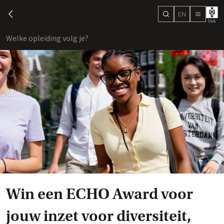
EN
search
chevron-left
menu
Welke opleiding volg je?
toon
Win een ECHO Award voor
jouw inzet voor diversiteit,