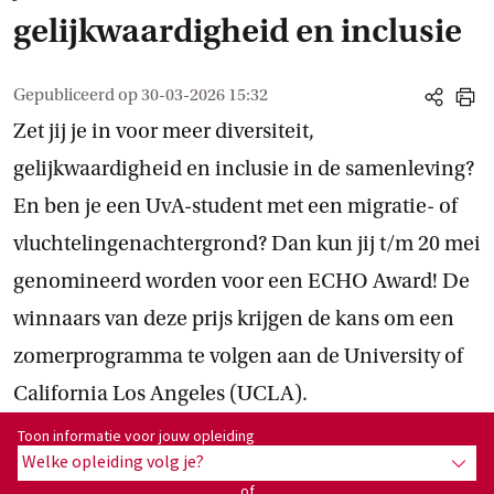
gelijkwaardigheid en inclusie
Gepubliceerd op
30-03-2026 15:32
share
print
Zet jij je in voor meer diversiteit,
gelijkwaardigheid en inclusie in de samenleving?
En ben je een UvA-student met een migratie- of
vluchtelingenachtergrond? Dan kun jij t/m 20 mei
genomineerd worden voor een ECHO Award! De
winnaars van deze prijs krijgen de kans om een
zomerprogramma te volgen aan de University of
California Los Angeles (UCLA).
Toon informatie voor opleiding:
Toon informatie voor jouw opleiding
Welke opleiding volg je?
toon 
of