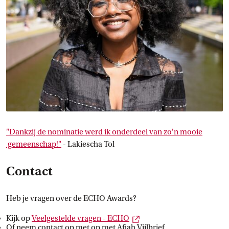
"Dankzij de nominatie werd ik onderdeel van zo'n mooie
 gemeenschap!"
- Lakiescha Tol
Contact
Heb je vragen over de ECHO Awards?
Externe link
Kijk op
Veelgestelde vragen -
 ECHO
Of neem contact op met op met Afiah Vijlbrief