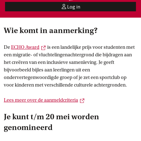
Log in
user
Wie komt in aanmerking?
Externe link
De
ECHO
 Award
is een landelijke prijs voor studenten met
een migratie- of vluchtelingenachtergrond die bijdragen aan
het creëren van een inclusieve samenleving. Je geeft
bijvoorbeeld bijles aan leerlingen uit een
ondervertegenwoordigde groep of je zet een sportclub op
voor kinderen met verschillende culturele achtergronden.
Externe link
Lees meer over de
 aanmeldcriteria
Je kunt t/m 20 mei worden
genomineerd