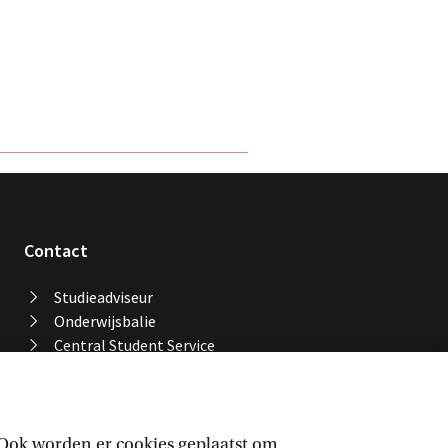
Contact
Studieadviseur
Onderwijsbalie
Central Student Service
Desk
Bibliotheek UvA
Servicedesk ICT Services
Facility Services
 Ook worden er cookies geplaatst om