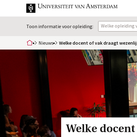
Welke opleiding v
Toon informatie voor opleiding:
Nieuws
Welke docent of vak draagt wezenlij
home
Welke docent 