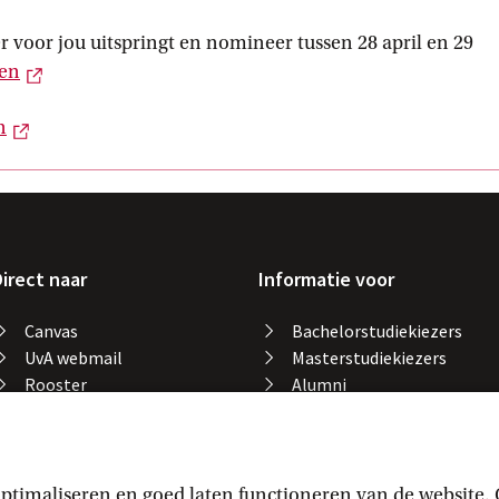
er voor jou uitspringt en nomineer tussen 28 april en 29
Externe link
zen
Externe link
n
irect naar
Informatie voor
Canvas
Bachelorstudiekiezers
UvA webmail
Masterstudiekiezers
Rooster
Alumni
Studiegids
Medewerkers
Catalogus bibliotheek
Studieplek zoeken
Gevonden voorwerpen
ptimaliseren en goed laten functioneren van de website.