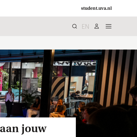
student.uva.nl
EN
Zoek
search
user
menu
 aan jouw