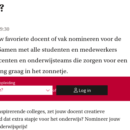
?
9:30
ouw favoriete docent of vak nomineren voor de
 Samen met alle studenten en medewerkers
centen en onderwijsteams die zorgen voor een
ng graag in het zonnetje.
:
opleiding
e?
Log in
of
toon opties
user
spirerende colleges, zet jouw docent creatieve
jd dat extra stapje voor het onderwijs? Nomineer jouw
erwijsprijs!