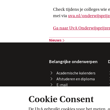
Check tijdens je colleges wie 
mei via
uva.nl/onderwijsprij
Ga naar UvA
 Onderwijsprijze
Nieuws
Belangrijke onderwerpen
D
Academische kalenders
Afstuderen en diploma
E-mail
Printen, kopiëren en
Cookie Consent
scannen
Studeren in het buitenland
Vakaanmelding
De UvA gebruikt cookies voor het meten, o