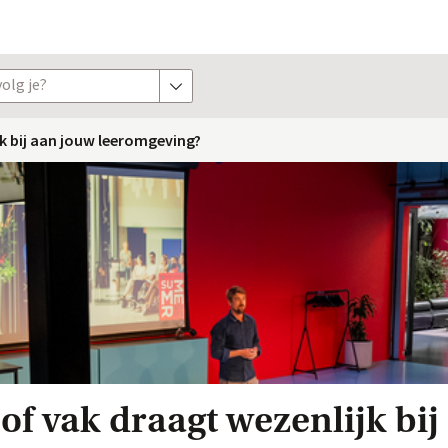
olg je?
toon opties
k bij aan jouw leeromgeving?
of vak draagt wezenlijk bij