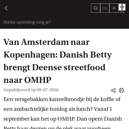
EN
search
chevron-left
menu
Welke opleiding volg je?
toon
Van Amsterdam naar
Kopenhagen: Danish Betty
brengt Deense streetfood
naar OMHP
Gepubliceerd op
09-07-2026
share
print
Een versgebakken kaneelbroodje bij de koffie of
een ambachtelijke hotdog als lunch? Vanaf 1
september kan het op OMHP. Dan opent Danish
Betty haar deuren op de plek waar voorheen