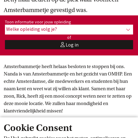
Amsterbammetje gevestigd was.
Toon informatie voor opleiding:
Toon informatie voor jouw opleiding
Welke opleiding volg je?
toon 
of
Log in
user
Amsterbammetje heeft helaas besloten te stoppen bij ons.
Nanda is van Amsterbammetje en het gezicht van OMHP. Een
echte Amsterdamse, die medewerkers en studenten bij hun
naam kent en weet wat zij willen als klant. Samen met haar
zoon, Rick, heeft zij een mooi concept weten neer te zetten op
deze mooie locatie. We zullen haar mondigheid en
klantvriendelijkheid missen!
Cookie Consent
Danish Betty is een jong familiebedrijf van een 25-jarige
ondernemer en zijn moeder. Samen brengen zij een stukje