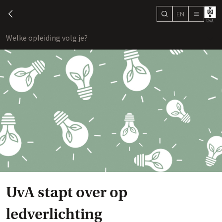
EN
search
chevron-left
menu
Welke opleiding volg je?
toon
UvA stapt over op
ledverlichting