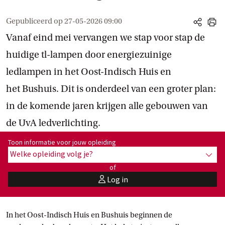
Gepubliceerd op
27-05-2026 09:00
share
print
Vanaf eind mei vervangen we stap voor stap de
huidige tl-lampen door energiezuinige
ledlampen in het Oost-Indisch Huis en
het Bushuis. Dit is onderdeel van een groter plan:
in de komende jaren krijgen alle gebouwen van
de UvA ledverlichting.
Toon informatie voor opleiding:
Toon informatie voor jouw opleiding
Welke opleiding volg je?
toon 
of
Log in
user
In het Oost-Indisch Huis en Bushuis beginnen de