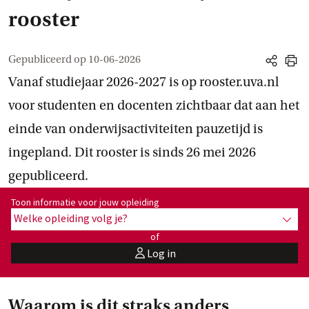
rooster
Gepubliceerd op
10-06-2026
share
print
Vanaf studiejaar 2026-2027 is op rooster.uva.nl
voor studenten en docenten zichtbaar dat aan het
einde van onderwijsactiviteiten pauzetijd is
ingepland. Dit rooster is sinds 26 mei 2026
gepubliceerd.
Toon informatie voor opleiding:
Toon informatie voor jouw opleiding
Welke opleiding volg je?
toon 
of
Log in
user
Waarom is dit straks anders