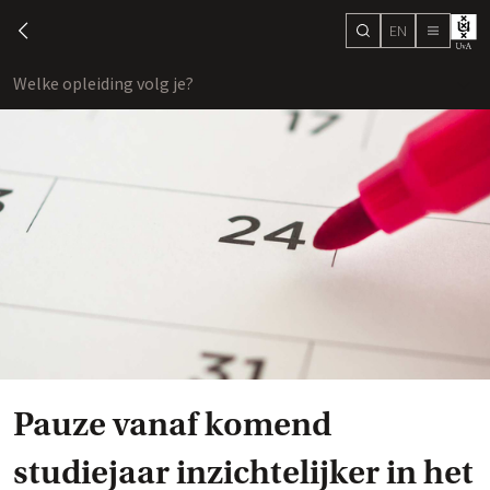
EN
search
chevron-left
menu
Welke opleiding volg je?
toon
Pauze vanaf komend
studiejaar inzichtelijker in het