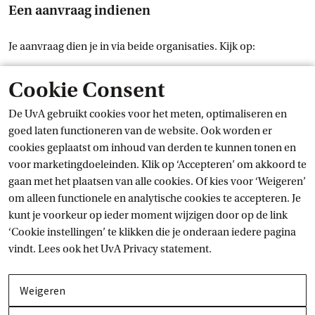
Een aanvraag indienen
Je aanvraag dien je in via beide organisaties. Kijk op:
Externe link
Het aanvraagportaal van het UvA
 Fonds
Cookie Consent
Extern
Het aanvraagportaal van de Lutfia Rabbani
 Foundation
De UvA gebruikt cookies voor het meten, optimaliseren en
Controleer in beide regelingen of jij aan de voorwaarden
goed laten functioneren van de website. Ook worden er
voldoet en welke documenten je moet aanleveren
cookies geplaatst om inhoud van derden te kunnen tonen en
(bijvoorbeeld onderzoeksvoorstel, motivatie, begroting).
voor marketingdoeleinden. Klik op ‘Accepteren’ om akkoord te
gaan met het plaatsen van alle cookies. Of kies voor ‘Weigeren’
Vragen of twijfels
om alleen functionele en analytische cookies te accepteren. Je
kunt je voorkeur op ieder moment wijzigen door op de link
Heb je vragen over de regeling of je aanvraag? Neem dan
‘Cookie instellingen’ te klikken die je onderaan iedere pagina
contact op met:
vindt. Lees ook het
UvA Privacy
 statement.
Lutfia Rabbani Foundation
Externe link
yasmina@rabbanifoundation.org
Weigeren
UvA Fonds / Amsterdams Universiteitsfonds
Externe link
subsidieaanvragen-auf@uva.nl