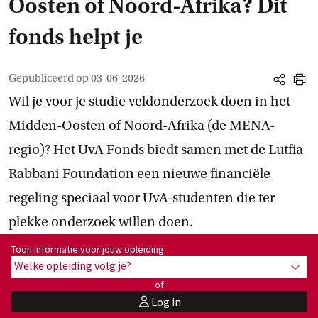
Oosten of Noord-Afrika? Dit
fonds helpt je
Gepubliceerd op
03-06-2026
share
print
Wil je voor je studie veldonderzoek doen in het
Midden-Oosten of Noord-Afrika (de MENA-
regio)? Het UvA Fonds biedt samen met de Lutfia
Rabbani Foundation een nieuwe financiële
regeling speciaal voor UvA-studenten die ter
plekke onderzoek willen doen.
Toon informatie voor opleiding:
Toon informatie voor jouw opleiding
Welke opleiding volg je?
toon 
of
Log in
user