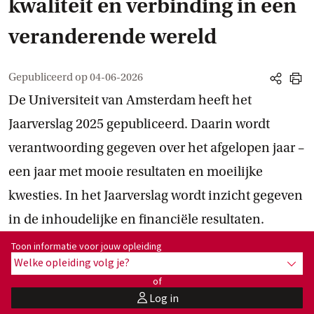
kwaliteit en verbinding in een
veranderende wereld
Gepubliceerd op
04-06-2026
share
print
De Universiteit van Amsterdam heeft het
Jaarverslag 2025 gepubliceerd. Daarin wordt
verantwoording gegeven over het afgelopen jaar –
een jaar met mooie resultaten en moeilijke
kwesties. In het Jaarverslag wordt inzicht gegeven
in de inhoudelijke en financiële resultaten.
Toon informatie voor opleiding:
Toon informatie voor jouw opleiding
Welke opleiding volg je?
toon 
of
Log in
user