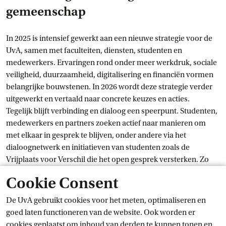
gemeenschap
In 2025 is intensief gewerkt aan een nieuwe strategie voor de
UvA, samen met faculteiten, diensten, studenten en
medewerkers. Ervaringen rond onder meer werkdruk, sociale
veiligheid, duurzaamheid, digitalisering en financiën vormen
belangrijke bouwstenen. In 2026 wordt deze strategie verder
uitgewerkt en vertaald naar concrete keuzes en acties.
Tegelijk blijft verbinding en dialoog een speerpunt. Studenten,
medewerkers en partners zoeken actief naar manieren om
met elkaar in gesprek te blijven, onder andere via het
dialoognetwerk en initiatieven van studenten zoals de
Vrijplaats voor Verschil die het open gesprek versterken. Zo
bouwt de UvA-gemeenschap samen niet alleen aan kennis,
Cookie Consent
maar ook aan de manier waarop we samenleven en
samenwerken binnen de universiteit.
De UvA gebruikt cookies voor het meten, optimaliseren en
goed laten functioneren van de website. Ook worden er
Financieel resultaat 2025
cookies geplaatst om inhoud van derden te kunnen tonen en