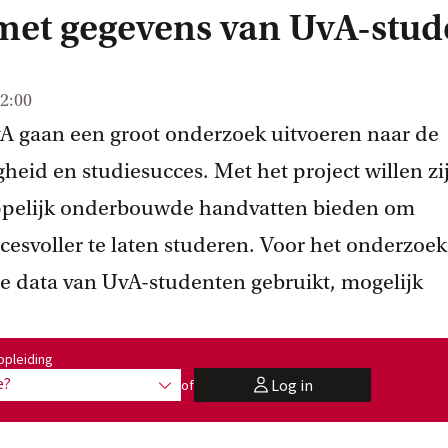
 met gegevens van UvA-stu
2:00
A gaan een groot onderzoek uitvoeren naar de
gheid en studiesucces. Met het project willen zi
ppelijk onderbouwde handvatten bieden om
cesvoller te laten studeren. Voor het onderzoek
 data van UvA-studenten gebruikt, mogelijk
:
opleiding
e?
Log in
of
toon opties
user