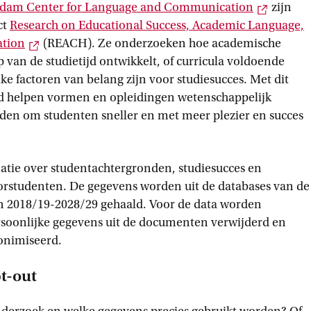
Externe
dam Center for Language and
 Communication
zijn
ct
Research on Educational Success, Academic Language,
Externe link
ation
(REACH). Ze onderzoeken hoe academische
p van de studietijd ontwikkelt, of curricula voldoende
e factoren van belang zijn voor studiesucces. Met dit
eid helpen vormen en opleidingen wetenschappelijk
en om studenten sneller en met meer plezier en succes
atie over studentachtergronden, studiesucces en
lorstudenten. De gegevens worden uit de databases van de
n 2018/19-2028/29 gehaald. Voor de data worden
rsoonlijke gegevens uit de documenten verwijderd en
onimiseerd.
t-out