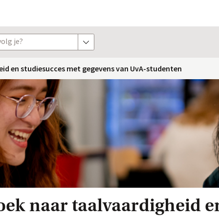
olg je?
toon opties
eid en studiesucces met gegevens van UvA-studenten
ek naar taalvaardigheid e