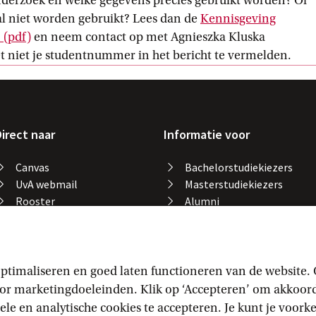
nderzoek en welke gegevens precies gebruikt worden? Of
al niet worden gebruikt? Lees dan de
Kennisgeving
H
 (pdf)
en neem contact op met Agnieszka Kluska
link
et niet je studentnummer in het bericht te vermelden.
irect naar
Informatie voor
Canvas
Bachelorstudiekiezers
UvA webmail
Masterstudiekiezers
Rooster
Alumni
Studiegids
Medewerkers
Catalogus bibliotheek
Studieplek zoeken
Gevonden voorwerpen
ptimaliseren en goed laten functioneren van de website.
Studieresultaten
 marketingdoeleinden. Klik op ‘Accepteren’ om akkoord t
Vakaanmelding
ele en analytische cookies te accepteren. Je kunt je voor