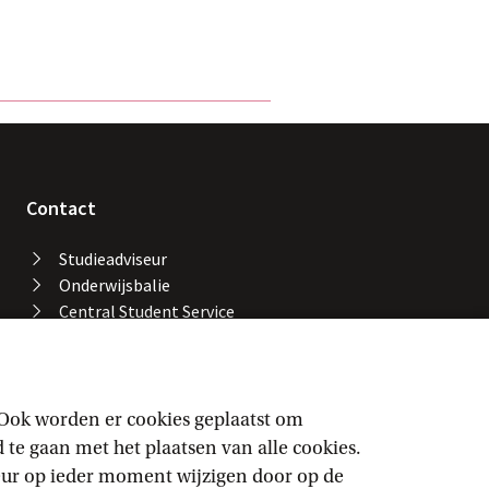
Contact
Studieadviseur
Onderwijsbalie
Central Student Service
Desk
Bibliotheek UvA
Servicedesk ICT Services
Facility Services
 Ook worden er cookies geplaatst om
Locaties en gebouwen
e gaan met het plaatsen van alle cookies.
UvA-alarmnummer
keur op ieder moment wijzigen door op de