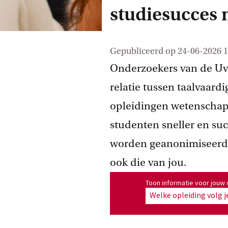
studiesucces
Gepubliceerd op
24-06-2026 1
Onderzoekers van de Uv
relatie tussen taalvaardi
opleidingen wetenscha
studenten sneller en suc
worden geanonimiseerde
ook die van jou.
Toon informatie voor opleiding
Toon informatie voor jouw 
Welke opleiding volg j