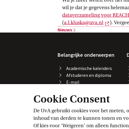
Wil je meer weten over het o
wil je dat je gegevens helema
dataverzameling voor
 REAC
Externe 
(
a.l.kluska@uva.nl
). Verge
Nieuws
Belangrijke onderwerpen
D
Academische kalenders
Afstuderen en diploma
E-mail
Printen, kopiëren en
Cookie Consent
scannen
Studeren in het buitenland
Vakaanmelding
De UvA gebruikt cookies voor het meten, o
VPN
inhoud van derden te kunnen tonen en voor
Wifi
Of kies voor ‘Weigeren’ om alleen function