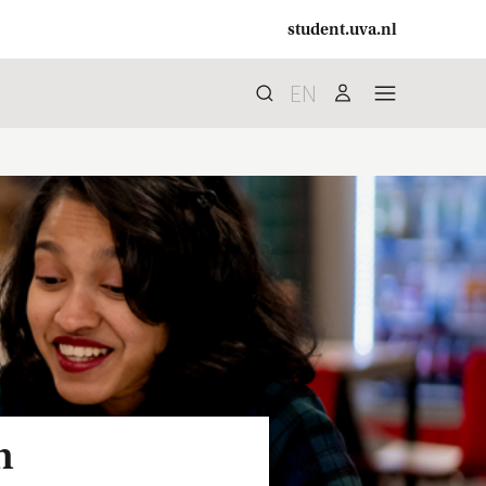
student.uva.nl
EN
Zoek
search
user
menu
n