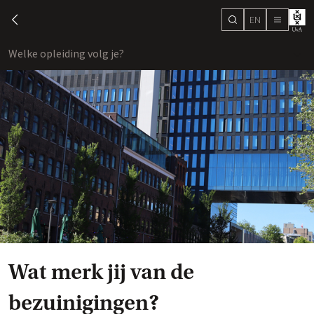
EN
search
chevron-left
menu
Welke opleiding volg je?
toon
Wat merk jij van de
bezuinigingen?