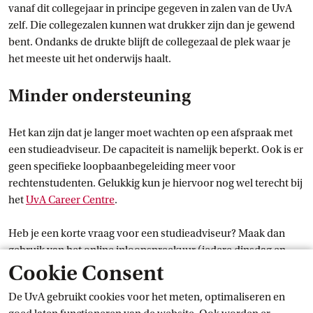
vanaf dit collegejaar in principe gegeven in zalen van de UvA
zelf. Die collegezalen kunnen wat drukker zijn dan je gewend
bent. Ondanks de drukte blijft de collegezaal de plek waar je
het meeste uit het onderwijs haalt.
Minder ondersteuning
Het kan zijn dat je langer moet wachten op een afspraak met
een studieadviseur. De capaciteit is namelijk beperkt. Ook is er
geen specifieke loopbaanbegeleiding meer voor
rechtenstudenten. Gelukkig kun je hiervoor nog wel terecht bij
het
UvA Career
 Centre
.
Heb je een korte vraag voor een studieadviseur? Maak dan
gebruik van het online inloopspreekuur (iedere dinsdag en
Cookie Consent
vrijdag van 10.00–11.00 uur) of het inloopspreekuur op locatie
(iedere maandag en donderdag van 10.00–11.00 uur). Zo word
De UvA gebruikt cookies voor het meten, optimaliseren en
je snel geholpen, en blijft de langere afspraaktijd beschikbaar