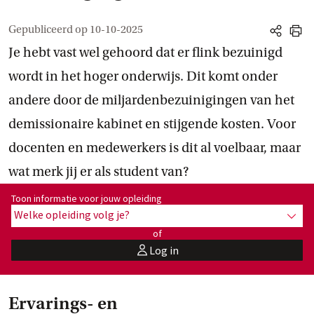
Gepubliceerd op
10-10-2025
share
print
Je hebt vast wel gehoord dat er flink bezuinigd
wordt in het hoger onderwijs. Dit komt onder
andere door de miljardenbezuinigingen van het
demissionaire kabinet en stijgende kosten. Voor
docenten en medewerkers is dit al voelbaar, maar
wat merk jij er als student van?
Toon informatie voor opleiding:
Toon informatie voor jouw opleiding
Welke opleiding volg je?
toon 
of
Log in
user
Ervarings- en