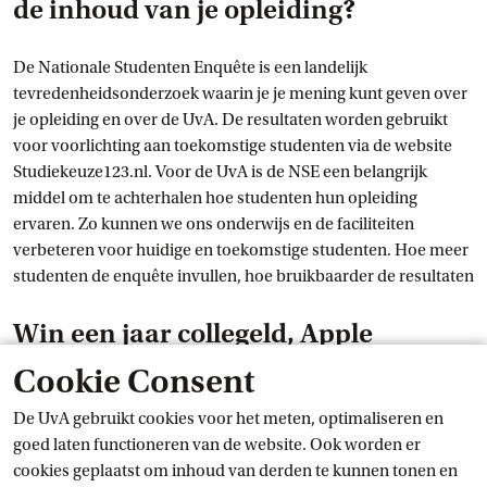
de inhoud van je opleiding?
De Nationale Studenten Enquête is een landelijk
tevredenheidsonderzoek waarin je je mening kunt geven over
je opleiding en over de UvA. De resultaten worden gebruikt
voor voorlichting aan toekomstige studenten via de website
Studiekeuze123.nl. Voor de UvA is de NSE een belangrijk
middel om te achterhalen hoe studenten hun opleiding
ervaren. Zo kunnen we ons onderwijs en de faciliteiten
verbeteren voor huidige en toekomstige studenten. Hoe meer
studenten de enquête invullen, hoe bruikbaarder de resultaten
Win een jaar collegeld, Apple
MacBook Air en meer
Cookie Consent
De UvA gebruikt cookies voor het meten, optimaliseren en
Je kunt bovendien mooie prijzen winnen! Het Landelijk
goed laten functioneren van de website. Ook worden er
Centrum Studiekeuze, de organisator van de NSE, verloot de
cookies geplaatst om inhoud van derden te kunnen tonen en
volgende prijzen: