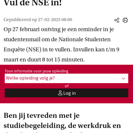
Vul de NSE in!
Gepubliceerd op
27-02-2025 08:00
share
print
Op 27 februari ontving je een reminder in je
studentenmail om de Nationale Studenten
Enquête (NSE) in te vullen. Invullen kan t/m 9
maart en duurt 8 tot 15 minuten.
Toon informatie voor opleiding:
Toon informatie voor jouw opleiding
Welke opleiding volg je?
toon 
of
Log in
user
Ben jij tevreden met je
studiebegeleiding, de werkdruk en