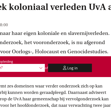
k koloniaal verleden UvA 
8:00
aar haar eigen koloniale en slavernijverleden.
onderzoek, het vooronderzoek, is nu afgerond
 voor Oorlogs-, Holocaust en Genocidestudies.
:
opleiding
e?
Log in
of
toon opties
user
mt zes domeinen waar verder onderzoek zich op kan
erbij kunnen worden geraadpleegd. Daarnaast adviseert
rop de UvA haar gemeenschap bij vervolgonderzoek kan
 voor het hoofdonderzoek, dat naar verwachting twee jaar