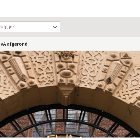
olg je?
toon opties
UvA afgerond