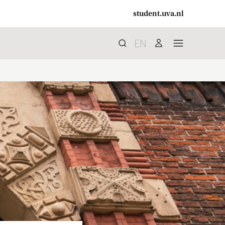
student.uva.nl
EN
Zoek
search
user
menu