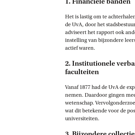
1. Financiële banden
Het is lastig om te achterhal
de UvA, door het stadsbestu
adviseert het rapport ook and
instelling van bijzondere lee
actief waren.
2. Institutionele verb
faculteiten
Vanaf 1877 had de UvA de expl
nemen. Daardoor gingen meer
wetenschap. Vervolgonderzoek
wat dit betekende voor de pos
universiteiten.
3. Bijzondere collectie