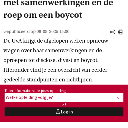
met samenwerkingen en de
roep om een boycot
Gepubliceerd op
08-09-2025 15:00
share
print
De UvA krijgt de afgelopen weken opnieuw
vragen over haar samenwerkingen en de
oproepen tot disclose, divest en boycot.
Hieronder vind je een overzicht van eerder
gedeelde standpunten en richtlijnen.
Toon informatie voor opleiding:
Toon informatie voor jouw opleiding
Welke opleiding volg je?
toon 
of
Log in
user