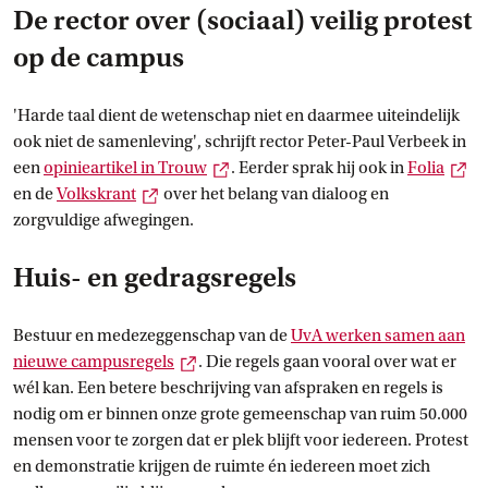
De rector over (sociaal) veilig protest
op de campus
'Harde taal dient de wetenschap niet en daarmee uiteindelijk
ook niet de samenleving', schrijft rector Peter-Paul Verbeek in
Externe link
Ex
een
opinieartikel in
 Trouw
. Eerder sprak hij ook in
Folia
Externe link
en de
Volkskrant
over het belang van dialoog en
zorgvuldige afwegingen.
Huis- en gedragsregels
Bestuur en medezeggenschap van de
UvA werken samen aan
Externe link
nieuwe
 campusregels
. Die regels gaan vooral over wat er
wél kan. Een betere beschrijving van afspraken en regels is
nodig om er binnen onze grote gemeenschap van ruim 50.000
mensen voor te zorgen dat er plek blijft voor iedereen. Protest
en demonstratie krijgen de ruimte én iedereen moet zich