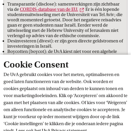
Transparantie (disclose): samenwerkingen zijn zichtbaar
Externe link
via de
CORDIS-database van de
 EU.
Er is één lopende
studentenuitwisseling met de Universiteit van Tel Aviv; die
wordt momenteel getoetst. Door het negatieve reisadvies
gaan er geen studenten naar Israël. Eerder werd de
uitwisseling met de Hebrew University of Jerusalem niet
verlengd op advies van de ethische commissie.
Desinvesteren (divest): er zijn geen directe geldstromen of
investeringen in Israël.
Boycotten (boycot): de UvA kiest niet voor een algehele
boycot, maar toetst elke samenwerking afzonderlijk.
Cookie Consent
Medewerkers kunnen de ethische toets gebruiken bij
twijfel over een (nieuwe) samenwerking.
De UvA gebruikt cookies voor het meten, optimaliseren en
goed laten functioneren van de website. Ook worden er
Extra maatregel
cookies geplaatst om inhoud van derden te kunnen tonen en
voor marketingdoeleinden. Klik op ‘Accepteren’ om akkoord te
gaan met het plaatsen van alle cookies. Of kies voor ‘Weigeren’
In juni 2025 is besloten voorlopig geen nieuwe
om alleen functionele en analytische cookies te accepteren. Je
samenwerkingen binnen HorizonEurope met Israëlische
kunt je voorkeur op ieder moment wijzigen door op de link
organisaties aan te gaan. Hiermee zet de UvA een extra stap
‘Cookie instellingen’ te klikken die je onderaan iedere pagina
vanwege het aanhoudende geweld in Gaza en geeft het een
vindt. Lees ook het
UvA Privacy
 statement.