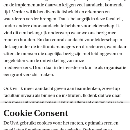
en de implementatie daarvan krijgen veel aandacht komende
tijd. Verder wil ik het diversiteitsbeleid en erkennen en
waarderen verder brengen. Dat is belangrijk in deze faculteit,
onder andere door aandacht te hebben voor leiderschap. Ik
vind dit een belangrijk onderwerp waar we ons bezig mee
moeten houden. En dan vooral aandacht voor leiderschap in
de laag onder de instituutsmanagers en directeuren, want daar
zitten de mensen die dagelijks bezig zijn met leidinggeven en
begeleiden van de ontwikkeling van onze
medewerkers. Door daar in te investeren kun je als organisatie
een groot verschil maken.
Ook wil ik meer aandacht geven aan teamdenken, zowel op
facultair niveau als binnen de instituten. Ik denk dat we daar
nog meer uit kunnen halen. Dat zijn allemaal dingen waar we
al mee bezig waren, maar die nog stappen behoeven in de
Cookie Consent
implementatie.”
De UvA gebruikt cookies voor het meten, optimaliseren en