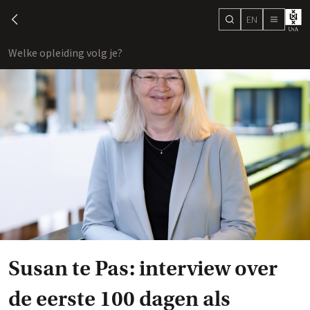
EN
search
chevron-left
menu
Welke opleiding volg je?
toon
Susan te Pas: interview over
de eerste 100 dagen als