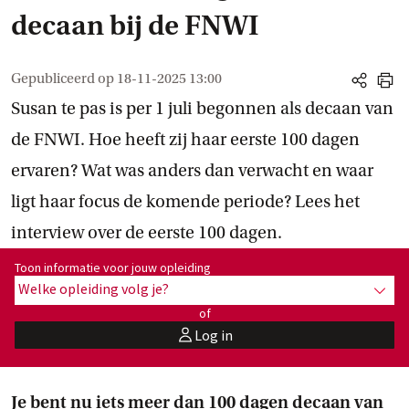
decaan bij de FNWI
Gepubliceerd op
18-11-2025 13:00
share
print
Susan te pas is per 1 juli begonnen als decaan van
de FNWI. Hoe heeft zij haar eerste 100 dagen
ervaren? Wat was anders dan verwacht en waar
ligt haar focus de komende periode? Lees het
interview over de eerste 100 dagen.
Toon informatie voor opleiding:
Toon informatie voor jouw opleiding
Welke opleiding volg je?
toon 
of
Log in
user
Je bent nu iets meer dan 100 dagen decaan van