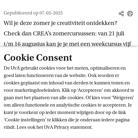
Gepubliceerd op
07-05-2025
share
print
Wil je deze zomer je creativiteit ontdekken?
Check dan CREA’s zomercursussen: van 21 juli
t/m 16 augustus kan je je met een weekcursus vijf
dagen lang onderdompelen in een creatieve
Cookie Consent
discipline, of met een dagcursus op de zaterdag
De UvA gebruikt cookies voor het meten, optimaliseren en
een nieuwe kunstvorm proeven. Van fotografie tot
goed laten functioneren van de website. Ook worden er
cookies geplaatst om inhoud van derden te kunnen tonen en
dans, en van beeldende kunst tot theater.
voor marketingdoeleinden. Klik op ‘Accepteren’ om akkoord te
Toon informatie voor opleiding:
gaan met het plaatsen van alle cookies. Of kies voor ‘Weigeren’
Toon informatie voor jouw opleiding
Welke opleiding volg je?
om alleen functionele en analytische cookies te accepteren. Je
toon 
kunt je voorkeur op ieder moment wijzigen door op de link
of
‘Cookie instellingen’ te klikken die je onderaan iedere pagina
Log in
user
vindt. Lees ook het
UvA Privacy
 statement.