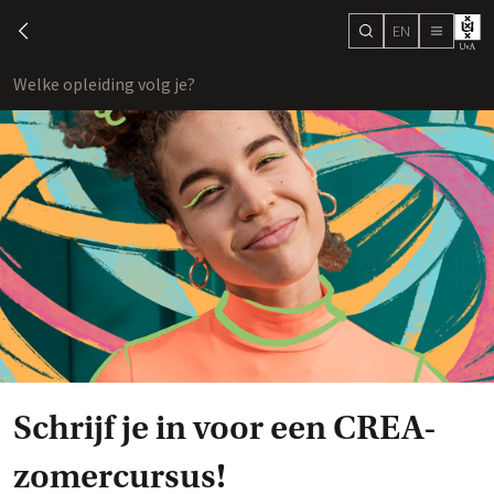
EN
search
chevron-left
menu
Welke opleiding volg je?
toon
Schrijf je in voor een CREA-
zomercursus!