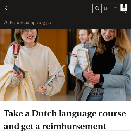
EN
search
chevron-left
menu
Welke opleiding volg je?
toon
Take a Dutch language course
and get a reimbursement