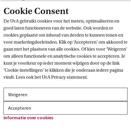
Cookie Consent
Gepubliceerd op
02-12-2025
share
print
De UvA gebruikt cookies voor het meten, optimaliseren en
Deze informatie is alleen relevant voor
goed laten functioneren van de website. Ook worden er
internationale studenten Economie en
cookies geplaatst om inhoud van derden te kunnen tonen en
Bedrijfskunde.
voor marketingdoeleinden. Klik op ‘Accepteren’ om akkoord te
gaan met het plaatsen van alle cookies. Of kies voor ‘Weigeren’
Toon informatie voor opleiding:
Toon informatie voor jouw opleiding
om alleen functionele en analytische cookies te accepteren. Je
Welke opleiding volg je?
toon 
kunt je voorkeur op ieder moment wijzigen door op de link
of
‘Cookie instellingen’ te klikken die je onderaan iedere pagina
Log in
user
vindt. Lees ook het
UvA Privacy
 statement.
Nieuws
Weigeren
Accepteren
Informatie over
 cookies