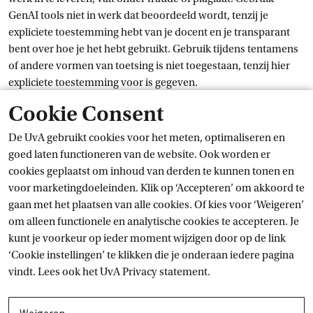
GenAI tools niet in werk dat beoordeeld wordt, tenzij je
expliciete toestemming hebt van je docent en je transparant
bent over hoe je het hebt gebruikt. Gebruik tijdens tentamens
of andere vormen van toetsing is niet toegestaan, tenzij hier
expliciete toestemming voor is gegeven.
Cookie Consent
Meer specifieke instructies worden per vak op Canvas
aangegeven. Bij twijfel of zorgen, vraag het aan je docent of de
De UvA gebruikt cookies voor het meten, optimaliseren en
directeur van je opleiding.
goed laten functioneren van de website. Ook worden er
Nieuws
cookies geplaatst om inhoud van derden te kunnen tonen en
voor marketingdoeleinden. Klik op ‘Accepteren’ om akkoord te
Kijk ook bij
gaan met het plaatsen van alle cookies. Of kies voor ‘Weigeren’
om alleen functionele en analytische cookies te accepteren. Je
kunt je voorkeur op ieder moment wijzigen door op de link
‘Cookie instellingen’ te klikken die je onderaan iedere pagina
vindt. Lees ook het
UvA Privacy
 statement.