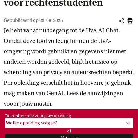
voor rechtenstudenten
Gepubliceerd op
29-08-2025
share
print
Je hebt vanaf nu toegang tot de UvA AI Chat.
Omdat deze tool volledig binnen de UvA-
omgeving wordt gebruikt en gegevens niet met
anderen worden gedeeld, blijft het risico op
schending van privacy en auteursrechten beperkt.
Per opleiding verschilt het in hoeverre je gebruik
mag maken van GenAI. Lees de aanwijzingen
vooor jouw master.
Toon informatie voor opleiding:
Toon informatie voor jouw opleiding
Welke opleiding volg je?
toon 
of