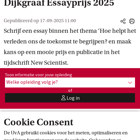
Dijkgraaf Essayprijs 2025
Gepubliceerd op
17-09-2025 11:00
share
print
Schrijf een essay binnen het thema ‘Hoe helpt het
verleden ons de toekomst te begrijpen? en maak
kans op een mooie prijs en publicatie in het
tijdschrift New Scientist.
Toon informatie voor opleiding:
Toon informatie voor jouw opleiding
Welke opleiding volg je?
toon 
of
Log in
user
Cookie Consent
Ben je student, oud-student of medewerker van een (hoger)
onderwijsinstelling in Nederland of België? Dan nodigen we je
De UvA gebruikt cookies voor het meten, optimaliseren en
graag uit om deel te nemen aan de Robbert Dijkgraaf