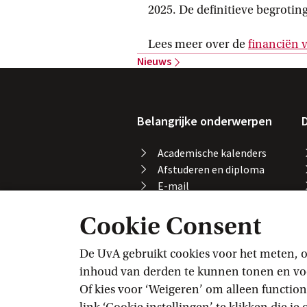
2025. De definitieve begrotin
Lees meer over de
financiën 
Nieuws
Belangrijke onderwerpen
D
Academische kalenders
Afstuderen en diploma
E-mail
Printen, kopiëren en
Cookie Consent
scannen
Studeren in het buitenland
Vakaanmelding
De UvA gebruikt cookies voor het meten, o
VPN
inhoud van derden te kunnen tonen en voor
Wifi
Of kies voor ‘Weigeren’ om alleen function