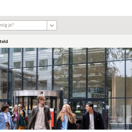
olg je?
toon opties
teld