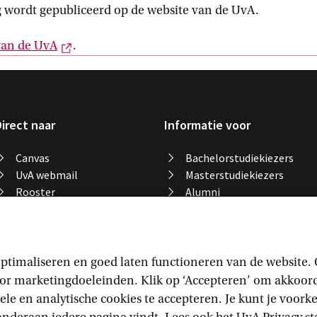
g wordt gepubliceerd op de website van de UvA.
Externe link
van de
 UvA
.
irect naar
Informatie voor
Canvas
Bachelorstudiekiezers
UvA webmail
Masterstudiekiezers
Rooster
Alumni
Studiegids
Medewerkers
Catalogus bibliotheek
Studieplek zoeken
Gevonden voorwerpen
ptimaliseren en goed laten functioneren van de website.
Studieresultaten
 marketingdoeleinden. Klik op ‘Accepteren’ om akkoord t
Vakaanmelding
ele en analytische cookies te accepteren. Je kunt je voor