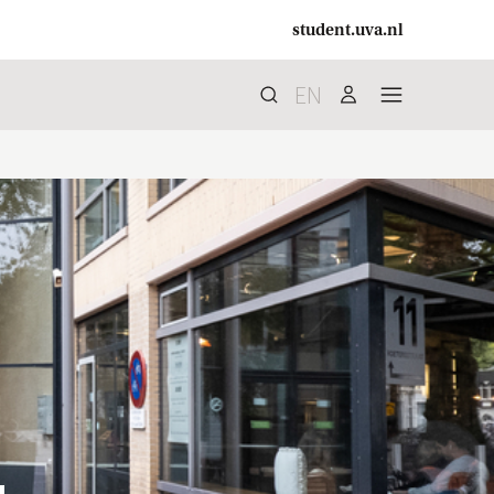
student.uva.nl
EN
Zoek
search
user
menu