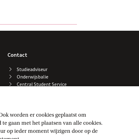
Contact
Studieadviseur
Onderwijsbalie
Central Student Service
Desk
Bibliotheek UvA
Servicedesk ICT Services
Facility Services
 Ook worden er cookies geplaatst om
Locaties en gebouwen
e gaan met het plaatsen van alle cookies.
UvA-alarmnummer
keur op ieder moment wijzigen door op de
Vertrouwenspersonen