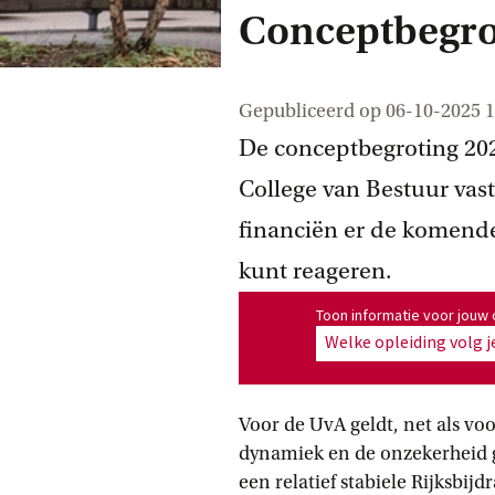
Conceptbegrot
Gepubliceerd op
06-10-2025 1
De conceptbegroting 202
College van Bestuur vast
financiën er de komende
kunt reageren.
Toon informatie voor opleiding
Toon informatie voor jouw 
Welke opleiding volg j
Voor de UvA geldt, net als voo
dynamiek en de onzekerheid gr
een relatief stabiele Rijksbij