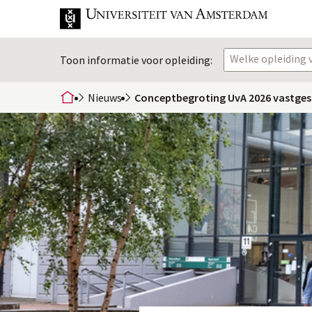
Welke opleiding v
Toon informatie voor opleiding:
Nieuws
Conceptbegroting UvA 2026 vastges
home