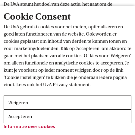
De UvA steunt het doel van deze actie: het gaat om de
toekomst van onze universiteit. Lees meer over het
protest en
Cookie Consent
Externe link
het
 programma
.
De UvA gebruikt cookies voor het meten, optimaliseren en
Geen aanwezigheidsplicht
goed laten functioneren van de website. Ook worden er
cookies geplaatst om inhoud van derden te kunnen tonen en
voor marketingdoeleinden. Klik op ‘Accepteren’ om akkoord te
Wil je deelnemen? Je hebt geen aanwezigheidsplicht op 9
gaan met het plaatsen van alle cookies. Of kies voor ‘Weigeren’
december, afgezien van tentamens en (klinische) practica. Er
om alleen functionele en analytische cookies te accepteren. Je
wordt geen inhaalonderwijs ingepland.
kunt je voorkeur op ieder moment wijzigen door op de link
‘Cookie instellingen’ te klikken die je onderaan iedere pagina
Geplande toetsen, patiëntenzorg en practica gaan wel door.
vindt. Lees ook het
UvA Privacy
 statement.
Wil je door WOinactie op de hoogte worden gehouden
over de verdere invulling van de acties, meld je dan hier
Weigeren
Externe link
aan:
WhatsApp Group
 Invite
Accepteren
Meer over de bezuinigingen vind je
Informatie over
 cookies
Externe link
op
uva.nl/bezuinigingen