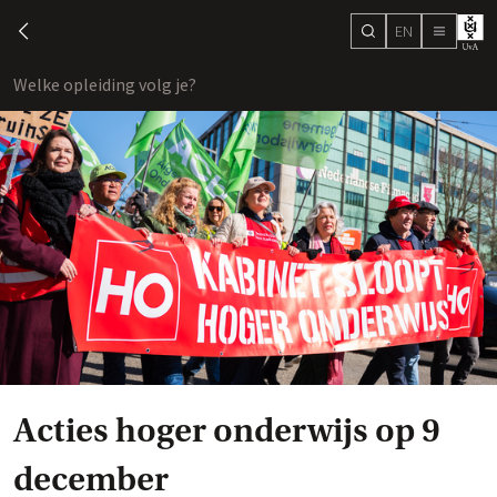
EN
search
chevron-left
menu
Welke opleiding volg je?
toon
Acties hoger onderwijs op 9
december