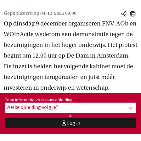
Gepubliceerd op
04-12-2025 09:00
share
print
Op dinsdag 9 december organiseren FNV, AOb en
WOinActie wederom een demonstratie tegen de
bezuinigingen in het hoger onderwijs. Het protest
begint om 12.00 uur op De Dam in Amsterdam.
De inzet is helder: het volgende kabinet moet de
bezuinigingen terugdraaien en juist méér
investeren in onderwijs en wetenschap.
Toon informatie voor opleiding:
Toon informatie voor jouw opleiding
Welke opleiding volg je?
toon 
of
Log in
user