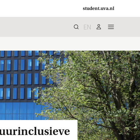
student.uva.nl
EN
Zoek
search
user
menu
uurinclusieve