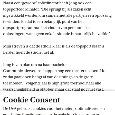
Naast een ‘gewone’ coördinator heeft Jong ook een
topsportcoördinator: ‘Die springt bij als zaken echt
ingewikkeld worden om samen met alle partijen een oplossing
te vinden. En dat is een belangrijk punt van het
topsportprogramma: het vinden van persoonlijke
oplossingen, want geen enkele situatie is natuurlijk hetzelfde.’
Mijn streven is dat de studie klaar is als de topsport klaar is.
Eerder hoeft de studie niet af.
Jong is van plan om na haar bachelor
Communicatiewetenschappen nog een master te doen. Hoe
ze dat gaat doen hangt af van de timing van de grote
toernooien: ‘Volgend jaar is mijn grote toernooi naar alle
waarschijnlijkheid in oktober, maar dat staat nog niet vast.
Meer dan een globaal plan kan ik nu nog niet maken.’
Cookie Consent
En na de master? ‘Mijn streven is dat de studie klaar is als de
De UvA gebruikt cookies voor het meten, optimaliseren en
topsport klaar is. Eerder hoeft de studie niet af. Topsport is
goed laten functioneren van de website. Ook worden er