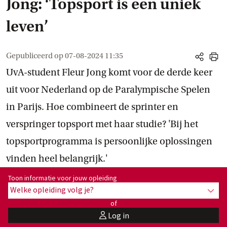
Jong: ‘Topsport is een uniek
leven’
Gepubliceerd op
07-08-2024 11:35
share
print
UvA-student Fleur Jong komt voor de derde keer
uit voor Nederland op de Paralympische Spelen
in Parijs. Hoe combineert de sprinter en
verspringer topsport met haar studie? 'Bij het
topsportprogramma is persoonlijke oplossingen
vinden heel belangrijk.'
Toon informatie voor opleiding:
Toon informatie voor jouw opleiding
Welke opleiding volg je?
toon 
of
Log in
user