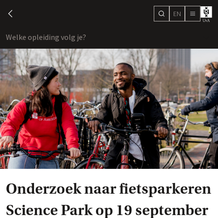
EN
search
chevron-left
menu
Welke opleiding volg je?
toon
Onderzoek naar fietsparkeren
Science Park op 19 september