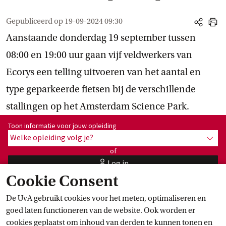
Gepubliceerd op
19-09-2024 09:30
share
print
Aanstaande donderdag 19 september tussen
08:00 en 19:00 uur gaan vijf veldwerkers van
Ecorys een telling uitvoeren van het aantal en
type geparkeerde fietsen bij de verschillende
stallingen op het Amsterdam Science Park.
Toon informatie voor opleiding:
Toon informatie voor jouw opleiding
Welke opleiding volg je?
toon 
of
Log in
user
Cookie Consent
De UvA gebruikt cookies voor het meten, optimaliseren en
Ook zullen zij een korte schriftelijke enquête uitzetten op de
goed laten functioneren van de website. Ook worden er
campus. Hierin vragen zij met welk doel bezoekers de campus
cookies geplaatst om inhoud van derden te kunnen tonen en
bezoeken en vanuit welke windrichting ze komen (d.m.v. 4