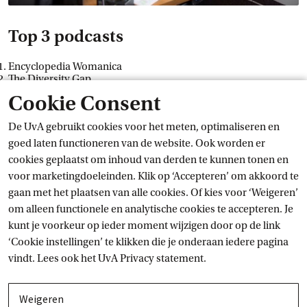
Top 3 podcasts
Encyclopedia Womanica
The Diversity Gap
52 Weeks of Health Equity with Conscious By Us
Cookie Consent
Wil je nog meer tips? Download dan de
aanbevelingslijst van
De UvA gebruikt cookies voor het meten, optimaliseren en
de
 diversiteitscommissie
 (pdf)
.
goed laten functioneren van de website. Ook worden er
Nieuws
cookies geplaatst om inhoud van derden te kunnen tonen en
voor marketingdoeleinden. Klik op ‘Accepteren’ om akkoord te
Kijk ook bij
gaan met het plaatsen van alle cookies. Of kies voor ‘Weigeren’
om alleen functionele en analytische cookies te accepteren. Je
kunt je voorkeur op ieder moment wijzigen door op de link
‘Cookie instellingen’ te klikken die je onderaan iedere pagina
vindt. Lees ook het
UvA Privacy
 statement.
Weigeren