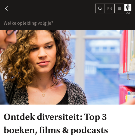
EN
search
chevron-left
menu
Welke opleiding volg je?
toon
Ontdek diversiteit: Top 3
boeken, films & podcasts