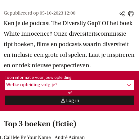
Gepubliceerd op
05-10-2023 12:00
share
print
Ken je de podcast The Diversity Gap? Of het boek
White Innocence? Onze diversiteitscommissie
tipt boeken, films en podcasts waarin diversiteit
en inclusie een grote rol spelen. Laat je inspireren
en ontdek nieuwe perspectieven.
Toon informatie voor opleiding:
Toon informatie voor jouw opleiding
Welke opleiding volg je?
toon 
of
Log in
user
Top 3 boeken (fictie)
Call Me By Your Name - André Aciman