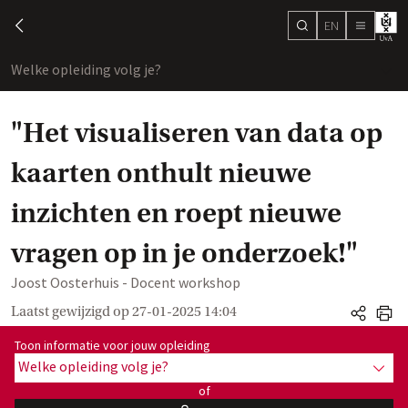
EN
search
chevron-left
menu
Welke opleiding volg je?
toon
"Het visualiseren van data op
kaarten onthult nieuwe
inzichten en roept nieuwe
vragen op in je onderzoek!"
Joost Oosterhuis - Docent workshop
Laatst gewijzigd op
27-01-2025 14:04
share
print
Toon informatie voor opleiding:
Toon informatie voor jouw opleiding
Welke opleiding volg je?
toon 
of