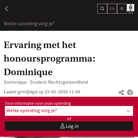
EN
search
chevron-left
menu
Welke opleiding volg je?
toon
Ervaring met het
honoursprogramma:
Dominique
Dominique - Student Rechtsgeleerdheid
Laatst gewijzigd op
25-02-2026 11:40
share
print
Toon informatie voor opleiding:
Toon informatie voor jouw opleiding
Welke opleiding volg je?
toon 
of
Log in
user