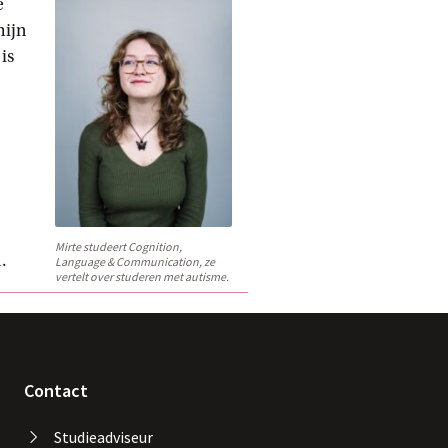
e
mijn
is
Mirte studeert Cognition,
.
Language & Communication, ze
vertelt over studeren met autisme.
Contact
Studieadviseur