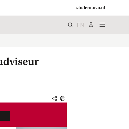
student.uva.nl
EN
Zoek
search
user
menu
adviseur
share
print