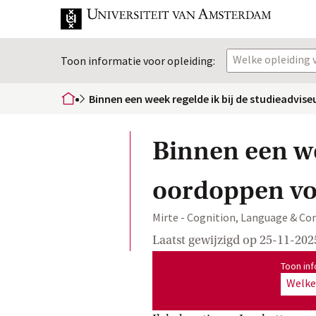
Welke opleiding v
Toon informatie voor opleiding:
Binnen een week regelde ik bij de studieadvi
home
Binnen een we
oordoppen vo
Mirte - Cognition, Language & C
Laatst gewijzigd op
25-11-202
Toon informatie voor opleiding
Toon inf
Welke 