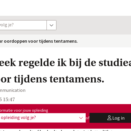
olg je?
toon opties
seur oordoppen voor tijdens tentamens.
ek regelde ik bij de studie
or tijdens tentamens.
ommunication
5 15:47
:
ormatie voor jouw opleiding
opleiding volg je?
Log in
of
toon opties
user