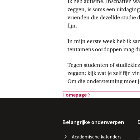
Ik heb autisme. Inschatten wat
zeggen, is soms een uitdagin
vrienden die dezelfde studie 
fijn.
In mijn eerste week heb ik sa
tentamens oordoppen mag drag
Tegen studenten of studiekiez
zeggen: kijk wat je zelf fijn v
Om die ondersteuning moet je
Homepage
Belangrijke onderwerpen
D
Academische kalenders