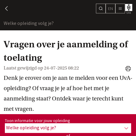
EN
search
chevron-left
menu
Welke opleiding volg je?
toon
Vragen over je aanmelding of
toelating
Laatst gewijzigd op
24-07-2025 08:22
print
Denk je erover om je aan te melden voor een UvA-
opleiding? Of vraag je je af hoe het met je
aanmelding staat? Ontdek waar je terecht kunt
met vragen.
Toon informatie voor opleiding:
Toon informatie voor jouw opleiding
Welke opleiding volg je?
toon 
of