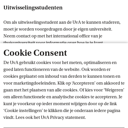
Uitwisselingsstudenten
Om als uitwisselingsstudent aan de UvA te kunnen studeren,
moet je worden voorgedragen door je eigen universiteit.
Neem contact op met het international office van je
thuisuniversiteit voor informatie over hoe je je kunt
aanmelden.
Cookie Consent
De UvA gebruikt cookies voor het meten, optimaliseren en
Wat is de status van mijn
goed laten functioneren van de website. Ook worden er
inschrijving?
cookies geplaatst om inhoud van derden te kunnen tonen en
voor marketingdoeleinden. Klik op ‘Accepteren’ om akkoord te
Nadat je je hebt aangemeld bij de UvA, kun je de
status van je
gaan met het plaatsen van alle cookies. Of kies voor ‘Weigeren’
inschrijving
 controleren
in SIS.
om alleen functionele en analytische cookies te accepteren. Je
kunt je voorkeur op ieder moment wijzigen door op de link
Overige vragen
‘Cookie instellingen’ te klikken die je onderaan iedere pagina
vindt. Lees ook het
UvA Privacy
 statement.
Voor algemene vragen over studeren aan de UvA kun je