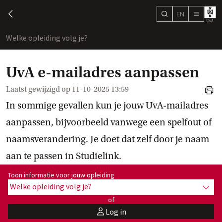
EN
search
chevron-left
menu
Welke opleiding volg je?
toon
UvA e-mailadres aanpassen
Laatst gewijzigd op
11-10-2025 13:59
print
In sommige gevallen kun je jouw UvA-mailadres
aanpassen, bijvoorbeeld vanwege een spelfout of
naamsverandering. Je doet dat zelf door je naam
aan te passen in Studielink.
Toon informatie voor opleiding:
Toon informatie voor jouw opleiding
Welke opleiding volg je?
toon 
of
Log in
user