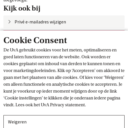
toegevoegd.
Kijk ook bij
Privé e-mailadres
 wijzigen
Gegevens wijzigen in
 Studielink
Cookie Consent
Contact
De UvA gebruikt cookies voor het meten, optimaliseren en
goed laten functioneren van de website. Ook worden er
Servicedesk
ICT Services
cookies geplaatst om inhoud van derden te kunnen tonen en
voor marketingdoeleinden. Klik op ‘Accepteren’ om akkoord te
De Servicedesk ICT Services helpt bij vragen en problemen op
gaan met het plaatsen van alle cookies. Of kies voor ‘Weigeren’
het gebied van ICT.
om alleen functionele en analytische cookies te accepteren. Je
kunt je voorkeur op ieder moment wijzigen door op de link
Stel je vraag
‘Cookie instellingen’ te klikken die je onderaan iedere pagina
vindt. Lees ook het
UvA Privacy
 statement.
Contactgegevens
Weigeren