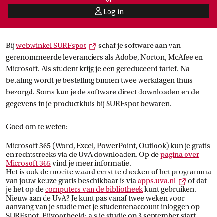
Log in
user
Externe link
Bij
webwinkel
 SURFspot
schaf je software aan van
gerenommeerde leveranciers als Adobe, Norton, McAfee en
Microsoft. Als student krijg je een gereduceerd tarief. Na
betaling wordt je bestelling binnen twee werkdagen thuis
bezorgd. Soms kun je de software direct downloaden en de
gegevens in je productkluis bij SURFspot bewaren.
Goed om te weten:
Microsoft 365 (Word, Excel, PowerPoint, Outlook) kun je gratis
en rechtstreeks via de UvA downloaden. Op de
pagina over
Microsoft
 365
vind je meer informatie.
Het is ook de moeite waard eerst te checken of het programma
Externe l
van jouw keuze gratis beschikbaar is via
apps.uva.nl
of dat
je het op de
computers van de
 bibliotheek
kunt gebruiken.
Nieuw aan de UvA? Je kunt pas vanaf twee weken voor
aanvang van je studie met je studentenaccount inloggen op
SURFspot. Bijvoorbeeld: als je studie op 3 september start,