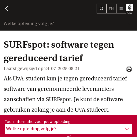
EN
search
chevron-left
menu
Welke opleiding volg je?
toon
SURFspot: software tegen
gereduceerd tarief
Laatst gewijzigd op
24-07-2025 08:21
print
Als UvA-student kun je tegen gereduceerd tarief
software van gerenommeerde leveranciers
aanschaffen via SURFspot. Je kunt de software
gebruiken zolang je aan de UvA studeert.
Toon informatie voor opleiding:
Toon informatie voor jouw opleiding
Welke opleiding volg je?
toon 
of