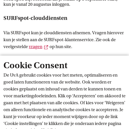
kun je vanaf 20 augustus inloggen.
SURFspot-clouddiensten
Via SURFspot kun je clouddiensten afnemen. Vragen hierover
kun je stellen aan de SURFspot-klantenservice. Zie ook de
Externe link
veelgestelde
vragen
op hun site.
Gebruiksrechten software SURFspot
Cookie Consent
De UvA gebruikt cookies voor het meten, optimaliseren en
Je wordt geen eigenaar van de software en het recht om de
goed laten functioneren van de website. Ook worden er
software te gebruiken vervalt zodra je geen UvA-student meer
cookies geplaatst om inhoud van derden te kunnen tonen en
bent of als de licentie-overeenkomst is verlopen.
voor marketingdoeleinden. Klik op ‘Accepteren’ om akkoord te
gaan met het plaatsen van alle cookies. Of kies voor ‘Weigeren’
Ondersteuning
om alleen functionele en analytische cookies te accepteren. Je
kunt je voorkeur op ieder moment wijzigen door op de link
Servicedesk ICTS biedt geen ondersteuning voor software van
‘Cookie instellingen’ te klikken die je onderaan iedere pagina
SURFspot. SURFspot verkoopt voor enkele programma's