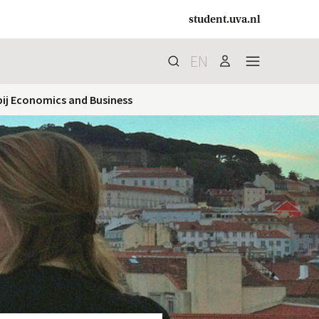
student.uva.nl
EN
Zoek
search
user
menu
ij Economics and Business