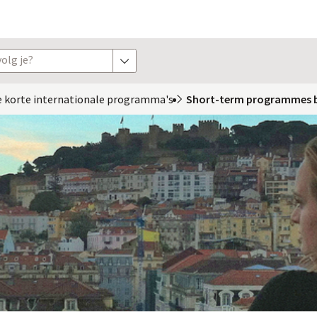
olg je?
toon opties
 korte internationale
 programma's
Short-term programmes b