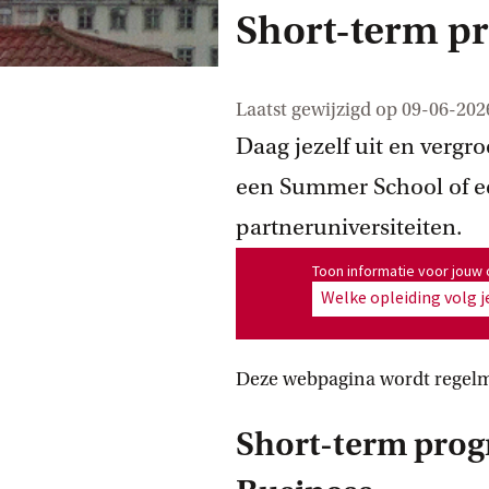
Short-term p
Laatst gewijzigd op
09-06-202
Daag jezelf uit en vergr
een Summer School of e
partneruniversiteiten.
Toon informatie voor opleiding
Toon informatie voor jouw 
Welke opleiding volg j
Deze webpagina wordt regelm
Short-term pro