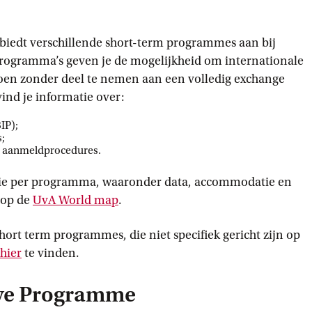
iedt verschillende short-term programmes aan bij
programma’s geven je de mogelijkheid om internationale
oen zonder deel te nemen aan een volledig exchange
nd je informatie over:
IP);
;
n aanmeldprocedures.
tie per programma, waaronder data, accommodatie en
n op de
UvA World
 map
.
hort term programmes, die niet specifiek gericht zijn op
hier
te vinden.
ive Programme