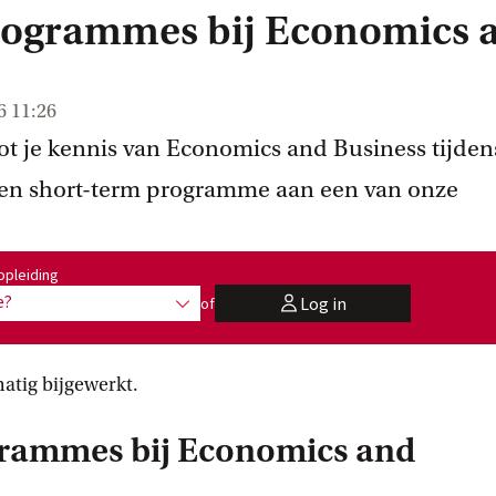
rogrammes bij Economics 
6 11:26
oot je kennis van Economics and Business tijden
en short-term programme aan een van onze
:
opleiding
e?
Log in
of
toon opties
user
atig bijgewerkt.
grammes bij Economics and