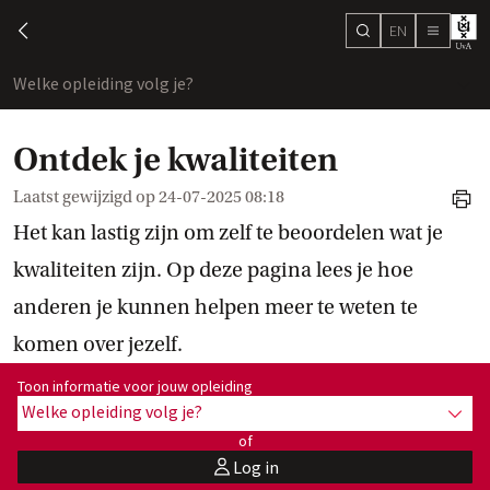
EN
search
chevron-left
menu
Welke opleiding volg je?
toon
Ontdek je kwaliteiten
Laatst gewijzigd op
24-07-2025 08:18
print
Het kan lastig zijn om zelf te beoordelen wat je
kwaliteiten zijn. Op deze pagina lees je hoe
anderen je kunnen helpen meer te weten te
komen over jezelf.
Toon informatie voor opleiding:
Toon informatie voor jouw opleiding
Welke opleiding volg je?
toon 
of
Log in
user