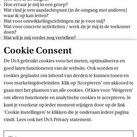
Hoe ervaar je mij in een groep?
Wat vind je een aandachtspunt (in de omgang met anderen)
waar ik op kan letten?
Wat voor ontwikkelingsrichtingen zie je voor mij?
Wat voor concrete activiteiten / werk zie je mij in de toekomst
doen?
Wat wil je mij verder nog vertellen?
Cookie Consent
Reken erop dat je niet van iedereen direct antwoord ontvangt.
Geef je vrienden en kennissen de tijd om de vragen te
De UvA gebruikt cookies voor het meten, optimaliseren en
beantwoorden.
goed laten functioneren van de website. Ook worden er
Zelfkennis
cookies geplaatst om inhoud van derden te kunnen tonen en
voor marketingdoeleinden. Klik op ‘Accepteren’ om akkoord te
Actueel
gaan met het plaatsen van alle cookies. Of kies voor ‘Weigeren’
om alleen functionele en analytische cookies te accepteren. Je
kunt je voorkeur op ieder moment wijzigen door op de link
‘Cookie instellingen’ te klikken die je onderaan iedere pagina
vindt. Lees ook het
UvA Privacy
 statement.