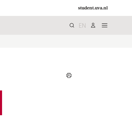
student.uva.nl
EN
Zoek
search
user
menu
print