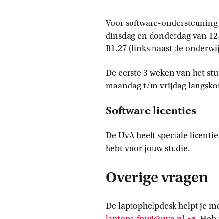
Voor software-ondersteuning 
dinsdag en donderdag van 12.0
B1.27 (links naast de onderwij
De eerste 3 weken van het stu
maandag t/m vrijdag langskom
Software licenties
De UvA heeft speciale licenti
hebt voor jouw studie.
Overige vragen
De laptophelpdesk helpt je me
Extern
laptops-fnwi@uva.nl
. Heb 