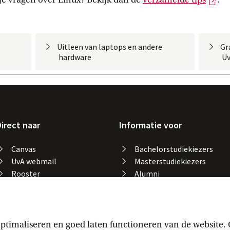
Uitleen van laptops en andere
Gr
 hardware
 U
irect naar
Informatie voor
Canvas
Bachelorstudiekiezers
UvA webmail
Masterstudiekiezers
Rooster
Alumni
Studiegids
Medewerkers
Catalogus bibliotheek
Studieplek zoeken
Gevonden voorwerpen
ptimaliseren en goed laten functioneren van de website.