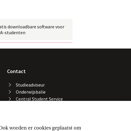
atis downloadbare software voor
vA-studenten
Contact
Studieadviseur
Onderwijsbalie
Central Student Service
Desk
Bibliotheek UvA
Servicedesk ICT Services
Facility Services
 Ook worden er cookies geplaatst om