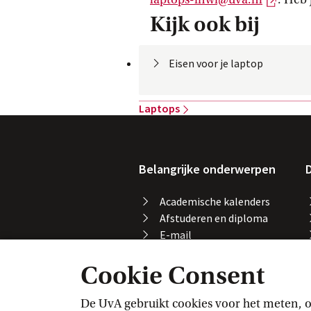
Kijk ook bij
Eisen voor je
 laptop
Laptops
Belangrijke onderwerpen
D
Academische kalenders
Afstuderen en diploma
E-mail
Printen, kopiëren en
Cookie Consent
scannen
Studeren in het buitenland
Vakaanmelding
De UvA gebruikt cookies voor het meten, o