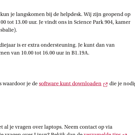
kun je langskomen bij de helpdesk. Wij zijn geopend op
0 tot 13.00 uur. Je vindt ons in Science Park 904, kamer
sbalie).
diejaar is er extra ondersteuning. Je kunt dan van
en van 10.00 tot 16.00 uur in B1.19A.
Externe lin
es waardoor je de
software kunt
 downloaden
die je nodi
t al je vragen over laptops. Neem contact op via
e link
Ext
je vragen over Linux? Bekijk dan de
verzamelde
 tips
.