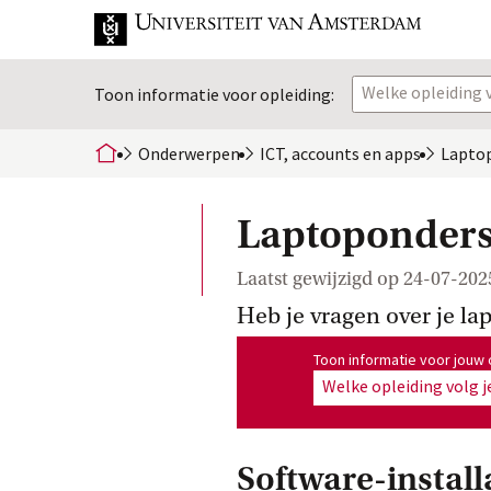
Welke opleiding v
Toon informatie voor opleiding:
Onderwerpen
ICT, accounts en
 apps
Lapto
home
Laptoponders
Laatst gewijzigd op
24-07-202
Heb je vragen over je la
Toon informatie voor opleiding
Toon informatie voor jouw 
Welke opleiding volg j
Software-install