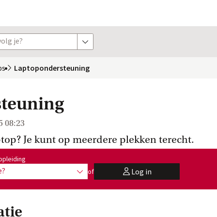
olg je?
toon opties
ps
Laptopondersteuning
teuning
5 08:23
ptop? Je kunt op meerdere plekken terecht.
:
opleiding
e?
Log in
of
toon opties
user
atie