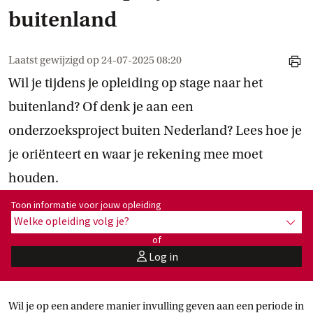
buitenland
Laatst gewijzigd op
24-07-2025 08:20
print
Wil je tijdens je opleiding op stage naar het
buitenland? Of denk je aan een
onderzoeksproject buiten Nederland? Lees hoe je
je oriënteert en waar je rekening mee moet
houden.
Toon informatie voor opleiding:
Toon informatie voor jouw opleiding
Welke opleiding volg je?
toon 
of
Log in
user
Wil je op een andere manier invulling geven aan een periode in