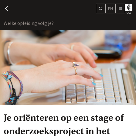
EN
search
chevron-left
menu
Welke opleiding volg je?
toon
Je oriënteren op een stage of
onderzoeksproject in het