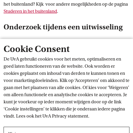
het buitenland? Kijk voor andere mogelijkheden op de pagina
Studeren in het
 buitenland
.
Onderzoek tijdens een uitwisseling
Ben je van plan een uitwisselingsprogramma (het volgen van
Cookie Consent
vakken) te combineren met het doen van onderzoek aan de
partneruniversiteit? Dat is meestal lastig. Wanneer je interesse
De UvA gebruikt cookies voor het meten, optimaliseren en
hebt om tijdens je uitwisseling ook onderzoek te doen, neem
goed laten functioneren van de website. Ook worden er
dan tijdig contact op met de afdeling die de overeenkomst met
cookies geplaatst om inhoud van derden te kunnen tonen en
de desbetreffende universiteit beheert;
Bureau Internationale
voor marketingdoeleinden. Klik op ‘Accepteren’ om akkoord te
 Studenten
mobiliteit
 (BIS)
of de
contactpersoon
gaan met het plaatsen van alle cookies. Of kies voor ‘Weigeren’
 internationalisering
van jouw opleiding. Zij kunnen je
om alleen functionele en analytische cookies te accepteren. Je
adviseren of er in het contract met een andere universiteit
kunt je voorkeur op ieder moment wijzigen door op de link
ruimte is voor het uitvoeren van onderzoek.
‘Cookie instellingen’ te klikken die je onderaan iedere pagina
vindt. Lees ook het
UvA Privacy
 statement.
Je stage of onderzoeksproject in het
buitenland stap voor stap