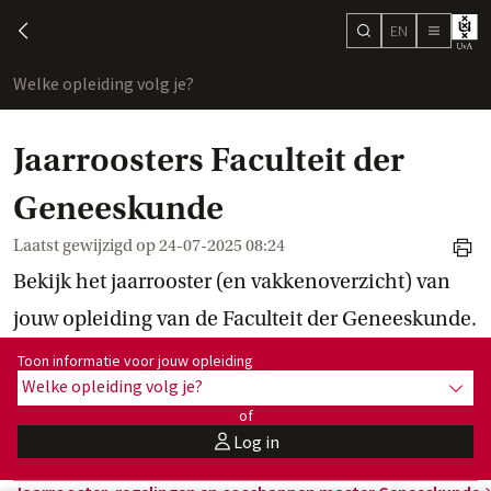
EN
search
chevron-left
menu
Welke opleiding volg je?
toon
Jaarroosters Faculteit der
Geneeskunde
Laatst gewijzigd op
24-07-2025 08:24
print
Bekijk het jaarrooster (en vakkenoverzicht) van
jouw opleiding van de Faculteit der Geneeskunde.
Toon informatie voor opleiding:
Toon informatie voor jouw opleiding
Welke opleiding volg je?
toon 
of
Log in
user