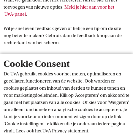
Want we gaan door met het verbeteren van de site en het
toevoegen van nieuwe opties.
Meld je hier aan voor het
 UvA-panel
.
Wil je snel even feedback geven of heb je een tip om de site
nog beter te maken? Gebruik dan de feedback-knop aan de
rechterkant van het scherm.
Wat kun je nog meer verwachten?
Cookie Consent
De UvA gebruikt cookies voor het meten, optimaliseren en
We voegen stap voor stap nieuwe opties toe aan de site. Denk
goed laten functioneren van de website. Ook worden er
aan pushnotificaties bij roosterwijzigingen en nieuwe
cookies geplaatst om inhoud van derden te kunnen tonen en
studieresultaten, een mobiele app ter vervanging van de
Mijn
voor marketingdoeleinden. Klik op ‘Accepteren’ om akkoord te
UvA
 app
en de mogelijkheid voor het online stellen van vragen
gaan met het plaatsen van alle cookies. Of kies voor ‘Weigeren’
en online dingen regelen, zoals een afspraak met een
om alleen functionele en analytische cookies te accepteren. Je
medewerker inplannen.
kunt je voorkeur op ieder moment wijzigen door op de link
‘Cookie instellingen’ te klikken die je onderaan iedere pagina
Dit is én blijft onze focus:
vindt. Lees ook het
UvA Privacy
 statement.