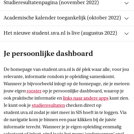
Open en sluit item
Studieresultatenpagina (november 2022)
Open en sluit item
Academische kalender toegankelijk (oktober 2022)
Open en sluit item
Het nieuwe student.uva.nl is live (augustus 2022)
Je persoonlijke dashboard
De homepage van student.uva.nl is dé plek waar alle, voor jou
relevante, informatie rondom je opleiding samenkomt.
Wanneer je bijvoorbeeld inlogt op de homepage, zie je meteen
jouw eigen
rooster
op je persoonlijke dashboard, waarop je
ook praktische informatie en
links naar andere
 apps
kunt zien.
Je kunt ook je
studieresultaten
checken direct op
student.uva.nl zodat je niet meer in SIS hoeft in te loggen. Via
de navigatie kom je binnen een paar klikken bij de juiste
informatie terecht. Wanneer je je eigen opleiding eenmalig