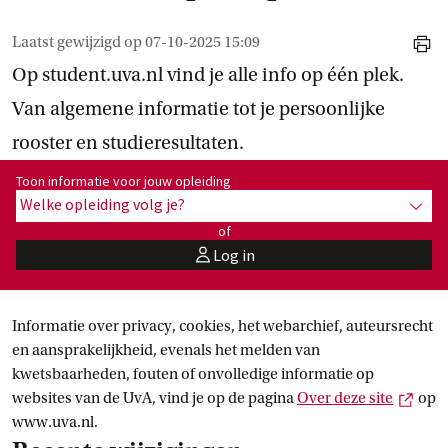
Laatst gewijzigd op
07-10-2025 15:09
print
Op student.uva.nl vind je alle info op één plek.
Van algemene informatie tot je persoonlijke
rooster en studieresultaten.
Toon informatie voor opleiding:
Toon informatie voor jouw opleiding
Welke opleiding volg je?
toon 
of
Log in
user
Informatie over privacy, cookies, het webarchief, auteursrecht
en aansprakelijkheid, evenals het melden van
kwetsbaarheden, fouten of onvolledige informatie op
Exter
websites van de UvA, vind je op de pagina
Over deze
 site
op
www.uva.nl.