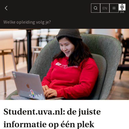
EN
search
chevron-left
menu
Welke opleiding volg je?
toon
Student.uva.nl: de juiste
informatie op één plek