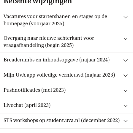
Recente wijzigingen
Open en sluit item
Vacatures voor startersbanen en stages op de
homepage (voorjaar 2025)
Open en sluit item
Overgang naar nieuwe achterkant voor
vraagafhandeling (begin 2025)
Open en sluit item
Breadcrumbs en inhoudsopgave (najaar 2024)
Open en sluit item
Mijn UvA app volledige vernieuwd (najaar 2023)
Open en sluit item
Pushnotificaties (mei 2023)
Open en sluit item
Livechat (april 2023)
Open en sluit item
STS workshops op student.uva.nl (december 2022)