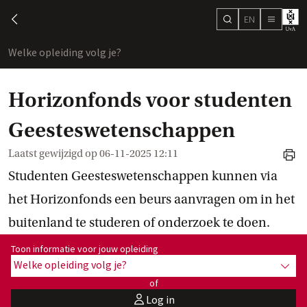
EN
search
chevron-left
menu
Welke opleiding volg je?
toon
Horizonfonds voor studenten
Geesteswetenschappen
Laatst gewijzigd op
06-11-2025 12:11
print
Studenten Geesteswetenschappen kunnen via
het Horizonfonds een beurs aanvragen om in het
buitenland te studeren of onderzoek te doen.
Toon informatie voor opleiding:
Toon informatie voor jouw opleiding
Welke opleiding volg je?
toon 
of
Log in
user