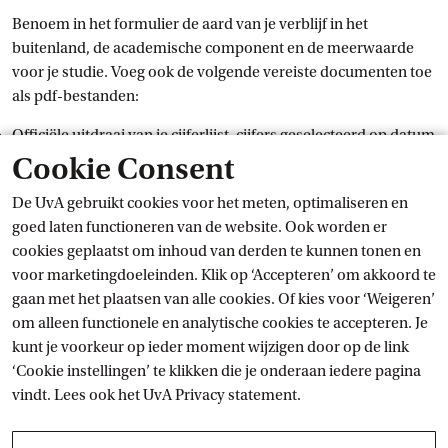
Benoem in het formulier de aard van je verblijf in het
buitenland, de academische component en de meerwaarde
voor je studie. Voeg ook de volgende vereiste documenten toe
als pdf-bestanden:
Officiële uitdraai van je cijferlijst, cijfers geselecteerd op datum
(via de
Onderwijsbalie
)
Cookie Consent
Curriculum vitae
Begroting (graag
dit format van
 Nuffic
 (xlsx)
gebruiken)
De UvA gebruikt cookies voor het meten, optimaliseren en
Motivatiebrief
goed laten functioneren van de website. Ook worden er
cookies geplaatst om inhoud van derden te kunnen tonen en
De uiteindelijke selectie wordt gemaakt door een commissie
voor marketingdoeleinden. Klik op ‘Accepteren’ om akkoord te
die jouw aanvraag zal beoordelen op motivatie, meerwaarde
gaan met het plaatsen van alle cookies. Of kies voor ‘Weigeren’
voor studie, studievoortgang en extracurriculaire activiteiten.
om alleen functionele en analytische cookies te accepteren. Je
Indien je geselecteerd bent, krijg je na terugkomst uit het
kunt je voorkeur op ieder moment wijzigen door op de link
buitenland je eenmalige beurs uitbetaald. Houd er rekening
‘Cookie instellingen’ te klikken die je onderaan iedere pagina
mee dat het Horizonfonds één betaling is.
vindt. Lees ook het
UvA Privacy
 statement.
Voorwaarden voor uitbetaling zijn dat je: