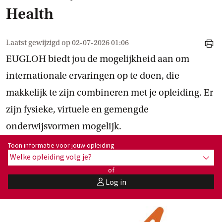
Health
Laatst gewijzigd op
02-07-2026 01:06
print
EUGLOH biedt jou de mogelijkheid aan om
internationale ervaringen op te doen, die
makkelijk te zijn combineren met je opleiding. Er
zijn fysieke, virtuele en gemengde
onderwijsvormen mogelijk.
Toon informatie voor opleiding:
Toon informatie voor jouw opleiding
Welke opleiding volg je?
toon 
of
Log in
user