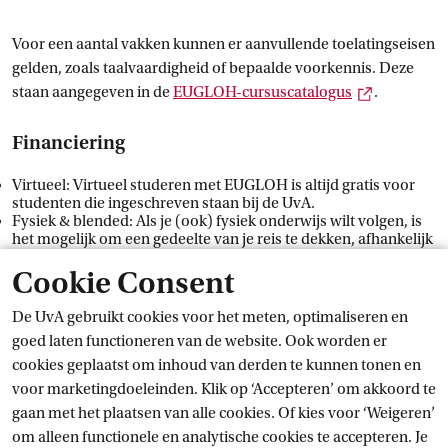
Voor een aantal vakken kunnen er aanvullende toelatingseisen
gelden, zoals taalvaardigheid of bepaalde voorkennis. Deze
Externe lin
staan aangegeven in de
EUGLOH-cursuscatalogus
.
Financiering
Virtueel: Virtueel studeren met EUGLOH is altijd gratis voor
studenten die ingeschreven staan bij de UvA.
Fysiek & blended: Als je (ook) fysiek onderwijs wilt volgen, is
het mogelijk om een gedeelte van je reis te dekken, afhankelijk
van de duur van je verblijf. We beoordelen het te verkrijgen
Cookie Consent
bedrag per casus. In sommige gevallen zul je dus zelf voor de
reiskosten en verblijf moeten betalen.
De UvA gebruikt cookies voor het meten, optimaliseren en
Meld je aan
goed laten functioneren van de website. Ook worden er
cookies geplaatst om inhoud van derden te kunnen tonen en
voor marketingdoeleinden. Klik op ‘Accepteren’ om akkoord te
Vanaf 2027 kunnen UvA-studenten zich inschrijven voor het
gaan met het plaatsen van alle cookies. Of kies voor ‘Weigeren’
Externe link
volledige
vakkenaanbod van
 EUGLOH
. Houd deze
om alleen functionele en analytische cookies te accepteren. Je
webpagina in de gaten voor updates.