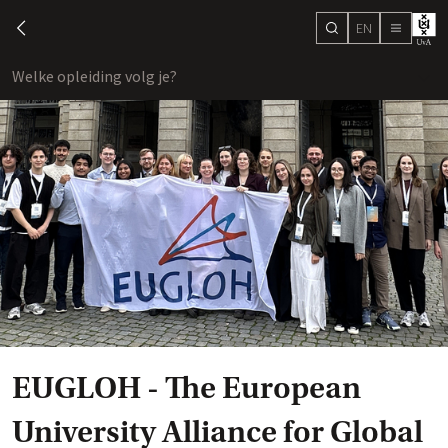
EN
search
chevron-left
menu
Welke opleiding volg je?
toon
EUGLOH - The European
University Alliance for Global