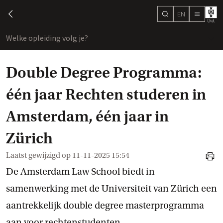
EN
search
chevron-left
menu
Welke opleiding volg je?
toon
Double Degree Programma:
één jaar Rechten studeren in
Amsterdam, één jaar in
Zürich
Laatst gewijzigd op
11-11-2025 15:54
print
De Amsterdam Law School biedt in
samenwerking met de Universiteit van Zürich een
aantrekkelijk double degree masterprogramma
aan voor rechtenstudenten.