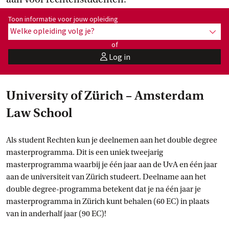
Toon informatie voor opleiding:
Toon informatie voor jouw opleiding
Welke opleiding volg je?
toon 
of
Log in
user
University of Zürich – Amsterdam
Law School
Als student Rechten kun je deelnemen aan het double degree
masterprogramma. Dit is een uniek tweejarig
masterprogramma waarbij je één jaar aan de UvA en één jaar
aan de universiteit van Zürich studeert. Deelname aan het
double degree-programma betekent dat je na één jaar je
masterprogramma in Zürich kunt behalen (60 EC) in plaats
van in anderhalf jaar (90 EC)!