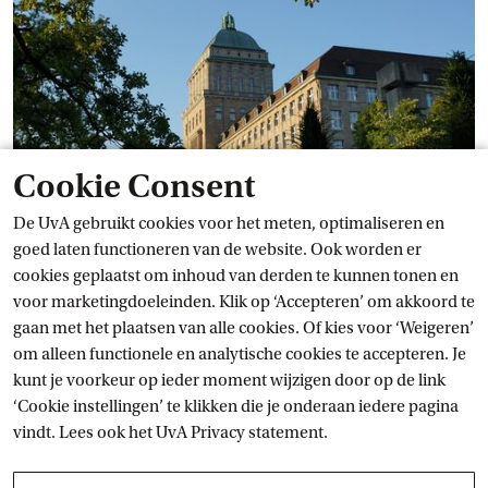
Cookie Consent
De UvA gebruikt cookies voor het meten, optimaliseren en
goed laten functioneren van de website. Ook worden er
Het behalen van een double degree van twee gerenommeerde
cookies geplaatst om inhoud van derden te kunnen tonen en
rechtenfaculteiten in Europa is van grote toegevoegde waarde
voor marketingdoeleinden. Klik op ‘Accepteren’ om akkoord te
voor een toekomst in het internationale werkveld. Je krijgt de
gaan met het plaatsen van alle cookies. Of kies voor ‘Weigeren’
kans om je verschillende rechtsstelsels eigen te maken in een
om alleen functionele en analytische cookies te accepteren. Je
internationale omgeving. Bovendien is Zwitserland een
kunt je voorkeur op ieder moment wijzigen door op de link
belangrijk financieel centrum, waar veel internationale
‘Cookie instellingen’ te klikken die je onderaan iedere pagina
instituties gevestigd zijn.
vindt. Lees ook het
UvA Privacy
 statement.
Belangrijke info over studeren in Zürich: