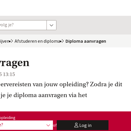
olg je?
toon opties
rijven
Afstuderen en
 diploma
Diploma aanvragen
vragen
5 13:15
eervereisten van jouw opleiding? Zodra je dit
je je diploma aanvragen via het
:
opleiding
e?
Log in
of
toon opties
user