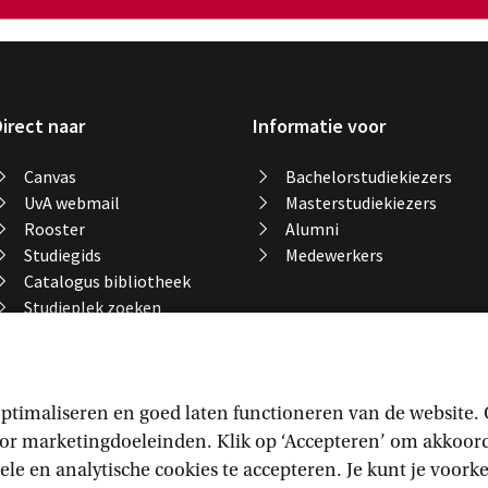
irect naar
Informatie voor
Canvas
Bachelorstudiekiezers
UvA webmail
Masterstudiekiezers
Rooster
Alumni
Studiegids
Medewerkers
Catalogus bibliotheek
Studieplek zoeken
Gevonden voorwerpen
Studieresultaten
Vakaanmelding
ptimaliseren en goed laten functioneren van de website.
 marketingdoeleinden. Klik op ‘Accepteren’ om akkoord t
ele en analytische cookies te accepteren. Je kunt je voor