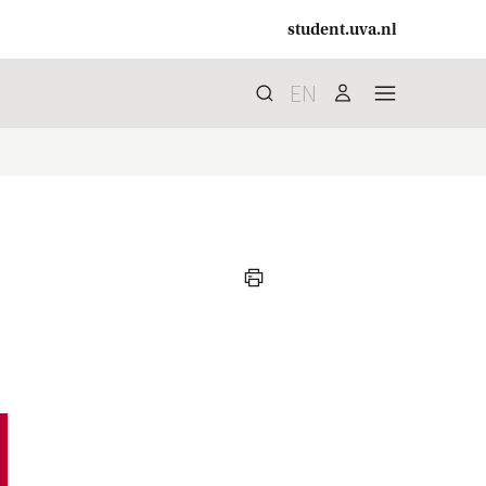
student.uva.nl
EN
Zoek
search
user
menu
print