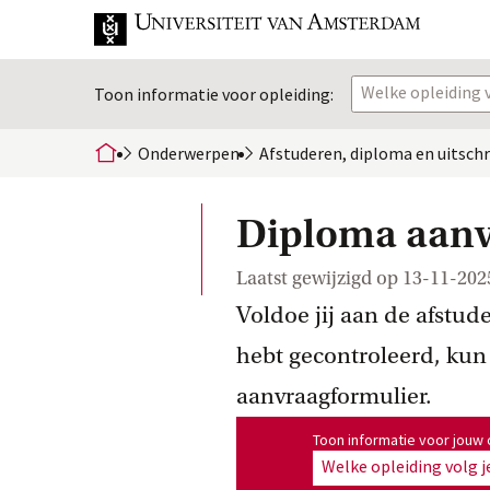
Welke opleiding v
Toon informatie voor opleiding:
Onderwerpen
Afstuderen, diploma en
 uitsch
home
Diploma aan
Laatst gewijzigd op
13-11-202
Voldoe jij aan de afstud
hebt gecontroleerd, kun 
aanvraagformulier.
Toon informatie voor opleiding
Toon informatie voor jouw 
Welke opleiding volg j