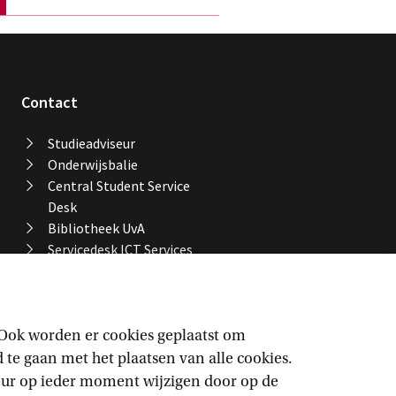
Contact
Studieadviseur
Onderwijsbalie
Central Student Service
Desk
Bibliotheek UvA
Servicedesk ICT Services
Facility Services
Locaties en gebouwen
UvA-alarmnummer
Vertrouwenspersonen
 Ook worden er cookies geplaatst om
e gaan met het plaatsen van alle cookies.
keur op ieder moment wijzigen door op de