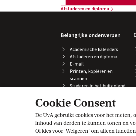
Afstuderen en
 diploma
Belangrijke onderwerpen
D
Academische kalenders
Afstuderen en diploma
E-mail
Printen, kopiëren en
scannen
Studeren in het buitenland
Vakaanmelding
Cookie Consent
VPN
Wifi
De UvA gebruikt cookies voor het meten, o
inhoud van derden te kunnen tonen en voor
Of kies voor ‘Weigeren’ om alleen function