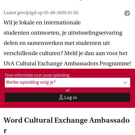
Laatst gewijzigd op
05-08-2026 01:56
print
Wil je lokale en internationale
studenten ontmoeten, je uitwisselingservaring
delen en samenwerken met studenten uit
verschillende culturen? Meld je dan aan voor het
UvA Cultural Exchange Ambassadors Programme!
Toon informatie voor opleiding:
Toon informatie voor jouw opleiding
Welke opleiding volg je?
toon 
of
Log in
user
Word Cultural Exchange Ambassado
r