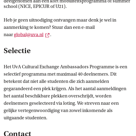
deelgenomen aan een kort mobiliteitsprogramma of summer
school (NICE, EPICUR of U21).
Heb je geen uitnodiging ontvangen maar denk je wel in
aanmerking te komen? Stuur dan een e-mail
Externe link
naar
global@uva.nl
.
Selectie
Het UvA Cultural Exchange Ambassadors Programme is een
selectief programma met maximaal 40 deelnemers. Dit
betekent dat niet alle studenten die zich aanmelden
gegarandeerd een plek krijgen. Als het aantal aanmeldingen
het aantal beschikbare plekken overschrijdt, worden
deelnemers geselecteerd via loting. We streven naar een
gelijke vertegenwoordiging van zowel inkomende als
uitgaande studenten.
Contact