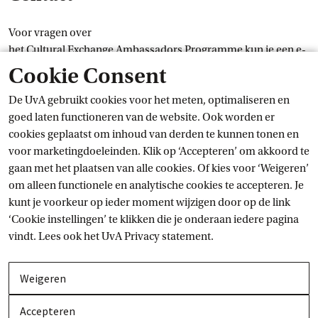
Voor vragen over
het Cultural Exchange Ambassadors Programme kun je een e-
Externe link
mail sturen naar
global@uva.nl
.
Cookie Consent
De UvA gebruikt cookies voor het meten, optimaliseren en
Testimonials
goed laten functioneren van de website. Ook worden er
cookies geplaatst om inhoud van derden te kunnen tonen en
Voor testimonials van zowel
voor marketingdoeleinden. Klik op ‘Accepteren’ om akkoord te
internationale uitwisselingsstudenten aan de UvA als huidige
gaan met het plaatsen van alle cookies. Of kies voor ‘Weigeren’
UvA-studenten die in het buitenland hebben gestudeerd,
om alleen functionele en analytische cookies te accepteren. Je
raadpleeg de
UvA World
 Map
en kies je bestemming(en).
kunt je voorkeur op ieder moment wijzigen door op de link
‘Cookie instellingen’ te klikken die je onderaan iedere pagina
vindt. Lees ook het
UvA Privacy
 statement.
Weigeren
Accepteren