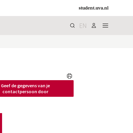
student.uva.nl
EN
Zoek
search
user
menu
print
Geef de gegevens van je
contactpersoon
 door