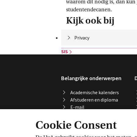
waarom dit nodig is, dan kun 
studentendecanen.
Kijk ook bij
Privacy
SIS
Belangrijke onderwerpen
D
Academische kalenders
Afstuderen en diploma
E-mail
Printen, kopiëren en
Cookie Consent
scannen
Studeren in het buitenland
Vakaanmelding