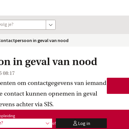
olg je?
toon opties
Contactpersoon in geval van nood
n in geval van nood
5 08:17
denten om contactgegevens van iemand
we contact kunnen opnemen in geval
vens achter via SIS.
:
opleiding
e?
Log in
of
toon opties
user