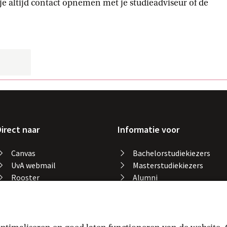
je altijd contact opnemen met je studieadviseur of de
irect naar
Informatie voor
Canvas
Bachelorstudiekiezers
UvA webmail
Masterstudiekiezers
Rooster
Alumni
Studiegids
Medewerkers
Catalogus bibliotheek
Studieplek zoeken
Gevonden voorwerpen