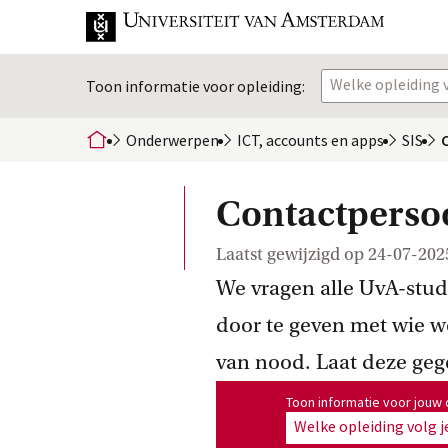
Welke opleiding v
Toon informatie voor opleiding:
Onderwerpen
ICT, accounts en
 apps
SIS
home
Contactpersoo
Laatst gewijzigd op
24-07-202
We vragen alle UvA-stu
door te geven met wie 
van nood. Laat deze gege
Toon informatie voor opleiding
Toon informatie voor jouw 
Welke opleiding volg j